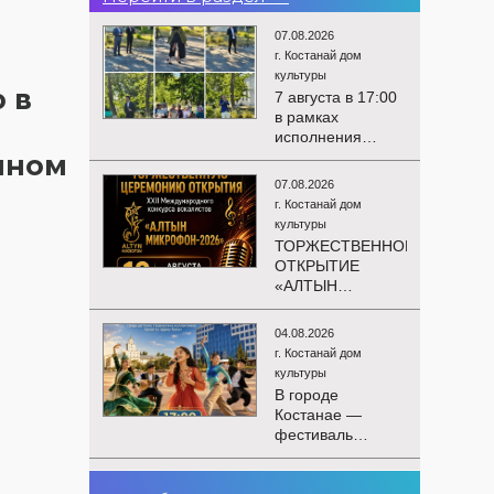
о
07.08.2026
г. Костанай дом
культуры
 в
7 августа в 17:00
в рамках
исполнения
показателей КРІ в
енном
соответствии с
07.08.2026
утверждённым
г. Костанай дом
планом
культуры
состоялся
ТОРЖЕСТВЕННОЕ
выездной концерт
ОТКРЫТИЕ
посвященной
«АЛТЫН
экологической
МИКРОФОН –
акции «Таза
2026»
Казахстан». в
04.08.2026
Приглашаем вас
Мендыкаринский
г. Костанай дом
на
район (п. Красная
культуры
торжественную
Пресня)
В городе
церемонию
Костанае —
открытия XXII
фестиваль
Международного
детского
конкурса
творчества
вокалистов
03.08.2026