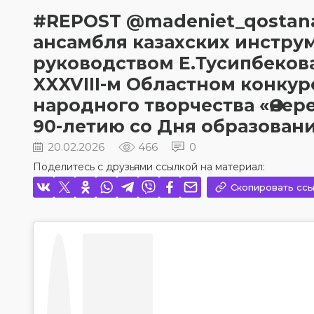
#REPOST @madeniet_qostana
ансамбля казахских инстру
руководством Е.Тусипбекова
XXXVIII-м Областном конку
народного творчества «Өнер
90-летию со Дня образован
20.02.2026
466
0
Поделитесь с друзьями ссылкой на материал:
Скопировать ссы