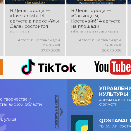
В День города —
В День города —
«Jas star.kst»! 14
«Сағындым,
августа в парке «Ұлы
Қостанай»! 14 августа
Дала» состоится
на площади
концерт
областного акимата
победителей
состоится
Автор: г. Костанай дом
Автор: г. Костанай дом
городского
музыкальный
культуры
культуры
творческого
фестиваль песен о
27.07.2026
26.07.2026
конкурса «Jas
городе «Сағындым,
star.kst»! Вас ждут
Қостанай»! Вас ждут
яркие выступления
прекрасные песни о
молодых талантов,
родном городе,
современные песни,
яркие выступления и
мощная энергия и
праздничная
праздничное
атмосфера!
УПРАВЛЕН
настроение!
КУЛЬТУРЫ
о творчества и
АКИМАТА КОСТ
станайской области
ОБЛАСТИ
й, улица
QOSTANAI 
ТВ КАНАЛ КОСТ