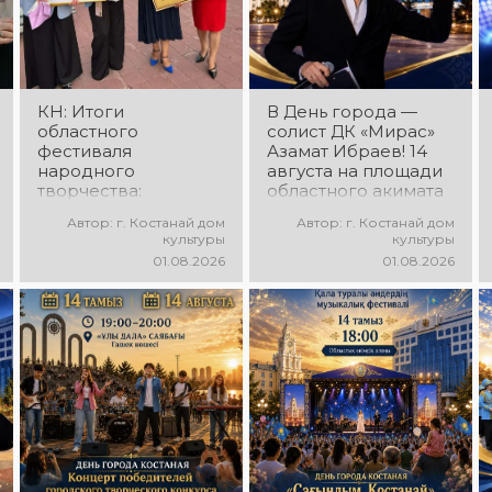
зажигательные
образы,
танцы и
зажигательные
праздничное
ритмы и
настроение!
праздничное
настроение!
КН: Итоги
В День города —
областного
солист ДК «Мирас»
фестиваля
Азамат Ибраев! 14
народного
августа на площади
творчества:
областного акимата
миллионы в культуру
состоится
Автор: г. Костанай дом
Автор: г. Костанай дом
концертная
культуры
культуры
программа Азамата
01.08.2026
01.08.2026
Ибраева! Вас ждут
любимые песни,
яркое выступление,
мощная энергия и
праздничное
настроение!