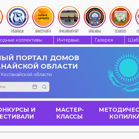
jitiqara
qamysty
qarabalyq1
qarasu
mailin
m
одные коллективы
Интервью
Галерея
Шабы
ЫЙ ПОРТАЛ
ДОМОВ
АНАЙСКОЙ ОБЛАСТИ
 Костанайской области
ОНКУРСЫ И
МАСТЕР-
МЕТОДИЧЕС
ЕСТИВАЛИ
КЛАССЫ
КОПИЛК