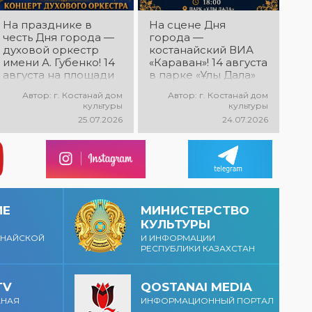
Дня города
Костаная
На празднике в
На сцене Дня
состоится
честь Дня города —
города —
выездной концерт
духовой оркестр
костанайский ВИА
творческих
имени А. Губенко! 14
«Караван»! 14 августа
коллективов ДК
августа на площади
в парке «Ұлы Дала»
«Мирас» «Ән
областного акимата
состоится
қанатындағы
Автор: г. Костанай дом
Автор: г. Костанай дом
состоится
праздничный
Қостанай»!
культуры
культуры
праздничный
концерт ВИА
Приглашаем всех
25.07.2026
24.07.2026
концерт оркестра.
«Караван»! Вас ждут
на праздничную
Главный дирижёр —
любимые песни,
концертную
Лилия Ислямова. Вас
живая музыка, яркие
программу!
ждут живая музыка,
эмоции и
яркие выступления и
праздничное
праздничное
настроение!
настроение!
ИЕ
МИНИСТЕРСТВО
КУЛЬТУРЫ
АНАЙСКОЙ
И ИНФОРМАЦИИ
РЕСПУБЛИКИ КАЗАХСТАН
TV
QOSTANAI MEDIA
АНАЯ
ИНФОРМАЦИОННЫЙ ПОРТАЛ