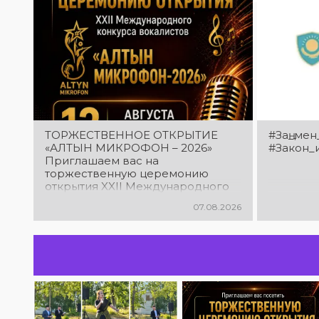
ТОРЖЕСТВЕННОЕ ОТКРЫТИЕ
#Заң_мен
«АЛТЫН МИКРОФОН – 2026»
#Закон_
Приглашаем вас на
торжественную церемонию
открытия XXII Международного
конкурса вокалистов «Алтын
07.08.2026
микрофон – 2026»! В этот день
талантливые исполнители из
разных стран встретятся на
одной площадке, чтобы открыть
яркий праздник музыки и
творчества. Станьте свидетелями
начала большого вокального
состязания! Приходите
поддержать талантливых