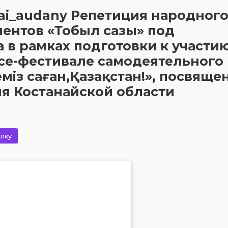
i_audany Репетиция народног
ментов «Тобыл сазы» под
 в рамках подготовки к участию
рсе-фестивале самодеятельного
еміз саған,Қазақстан!», посвящ
ия Костанайской области
лку