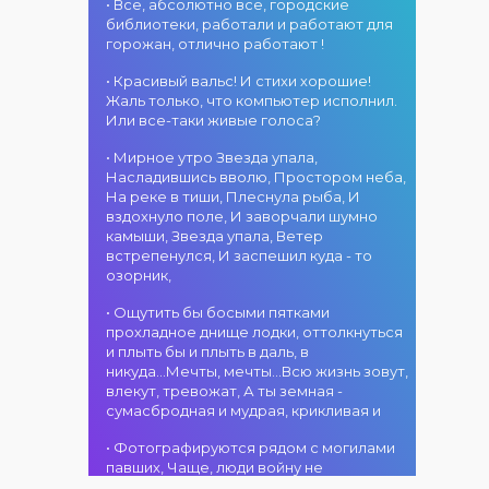
«Алтын дән»! 15
• Все, абсолютно все, городские
«Алтын
г. Костанай дом
августа на
библиотеки, работали и работают для
микрофон –
культуры
площади
горожан, отлично работают !
2026»! В этот
В День города —
областного
день талантливые
ансамбль танца
акимата
• Красивый вальс! И стихи хорошие!
исполнители из
«Карнавал»! 15
состоится
Жаль только, что компьютер исполнил.
разных стран
августа на
фестиваль
Или все-таки живые голоса?
встретятся на
площади
«Алтын дән» с
02.08.2026
одной площадке,
областного
• Мирное утро Звезда упала,
участием детских
г. Костанай дом
чтобы открыть
акимата
Насладившись вволю, Простором неба,
творческих
культуры
яркий праздник
состоится
На реке в тиши, Плеснула рыба, И
коллективов
В День города —
музыки и
концертная
вздохнуло поле, И заворчали шумно
проекта «Даму
DJ-программа
творчества.
программа
камыши, Звезда упала, Ветер
бала»! Вас ждут
«MOVE &
Станьте
ансамбля танца
встрепенулся, И заспешил куда - то
яркие
DANCE»! 14
свидетелями
«Карнавал»!
озорник,
выступления
августа на
начала большого
Руководитель
02.08.2026
юных талантов,
площади
вокального
ансамбля —
г. Костанай дом
• Ощутить бы босыми пятками
прекрасные
областного
состязания!
Шамиль
культуры
прохладное днище лодки, оттолкнуться
песни,
акимата
Приходите
Фахрутдинов. Вас
Костанай
и плыть бы и плыть в даль, в
зажигательные
состоится
поддержать
ждут зрелищные
завоевал Гран-
никуда...Мечты, мечты...Всю жизнь зовут,
танцы и
праздничная DJ-
талантливых
хореографические
при
влекут, тревожат, А ты земная -
праздничное
программа! Вас
исполнителей!
постановки, яркие
сумасбродная и мудрая, крикливая и
настроение!
ждут
образы,
современные
01.08.2026
зажигательные
• Фотографируются рядом с могилами
музыкальные
г. Костанай дом
ритмы и
павших, Чаще, люди войну не
хиты,
культуры
праздничное
познавшие... Что ж я поодаль стою и