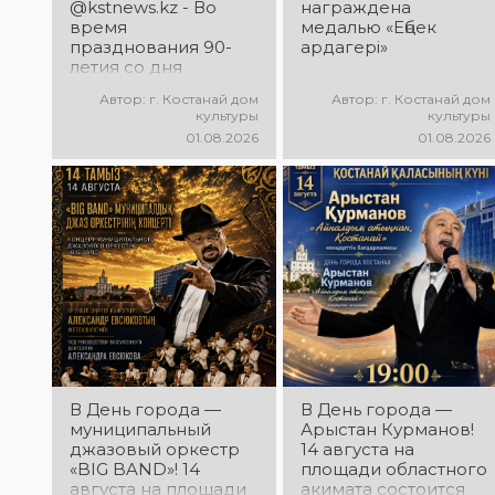
вокального
@kstnews.kz - Во
награждена
состязания!
время
медалью «Еңбек
Приходите
празднования 90-
ардагері»
поддержать
летия со дня
талантливых
основания
Автор: г. Костанай дом
Автор: г. Костанай дом
исполнителей!
Костанайской
культуры
культуры
области подвели
01.08.2026
01.08.2026
итоги 38-го
фестиваля
самодеятельного
народного
творчества
В День города —
В День города —
муниципальный
Арыстан Курманов!
джазовый оркестр
14 августа на
«BIG BAND»! 14
площади областного
августа на площади
акимата состоится