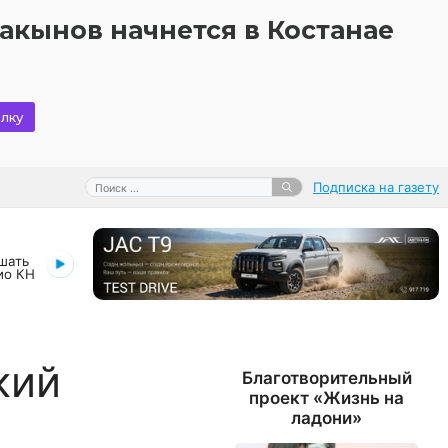
акынов начнется в Костанае
лку