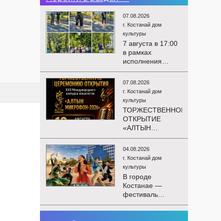
07.08.2026
г. Костанай дом
культуры
7 августа в 17:00
в рамках
исполнения
показателей КРІ в
соответствии с
07.08.2026
утверждённым
г. Костанай дом
планом
культуры
состоялся
ТОРЖЕСТВЕННОЕ
выездной концерт
ОТКРЫТИЕ
посвященной
«АЛТЫН
экологической
МИКРОФОН –
акции «Таза
2026»
Казахстан». в
04.08.2026
Приглашаем вас
Мендыкаринский
г. Костанай дом
на
район (п. Красная
культуры
торжественную
Пресня)
В городе
церемонию
Костанае —
открытия XXII
фестиваль
Международного
детского
конкурса
творчества
вокалистов
03.08.2026