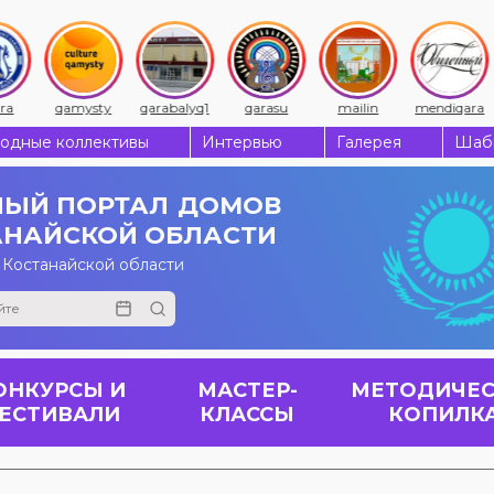
qamysty
qarabalyq1
qarasu
mailin
mendiqara
одные коллективы
Интервью
Галерея
Шабы
ЫЙ ПОРТАЛ
ДОМОВ
АНАЙСКОЙ ОБЛАСТИ
 Костанайской области
ОНКУРСЫ И
МАСТЕР-
МЕТОДИЧЕС
ЕСТИВАЛИ
КЛАССЫ
КОПИЛК