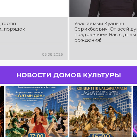
_тәртіп
Уважаемый Куаныш
и_порядок
Серикбаевич! От всей д
поздравляем Вас с днём
рождения!
05.08.2026
НОВОСТИ ДОМОВ КУЛЬТУРЫ