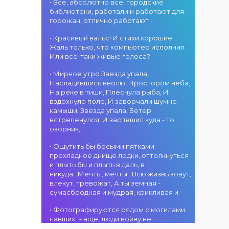
«Алтын дән»! 15
• Все, абсолютно все, городские
«Алтын
г. Костанай дом
августа на
библиотеки, работали и работают для
микрофон –
культуры
площади
горожан, отлично работают !
2026»! В этот
В День города —
областного
день талантливые
ансамбль танца
акимата
• Красивый вальс! И стихи хорошие!
исполнители из
«Карнавал»! 15
состоится
Жаль только, что компьютер исполнил.
разных стран
августа на
фестиваль
Или все-таки живые голоса?
встретятся на
площади
«Алтын дән» с
02.08.2026
одной площадке,
областного
• Мирное утро Звезда упала,
участием детских
г. Костанай дом
чтобы открыть
акимата
Насладившись вволю, Простором неба,
творческих
культуры
яркий праздник
состоится
На реке в тиши, Плеснула рыба, И
коллективов
В День города —
музыки и
концертная
вздохнуло поле, И заворчали шумно
проекта «Даму
DJ-программа
творчества.
программа
камыши, Звезда упала, Ветер
бала»! Вас ждут
«MOVE &
Станьте
ансамбля танца
встрепенулся, И заспешил куда - то
яркие
DANCE»! 14
свидетелями
«Карнавал»!
озорник,
выступления
августа на
начала большого
Руководитель
02.08.2026
юных талантов,
площади
вокального
ансамбля —
г. Костанай дом
• Ощутить бы босыми пятками
прекрасные
областного
состязания!
Шамиль
культуры
прохладное днище лодки, оттолкнуться
песни,
акимата
Приходите
Фахрутдинов. Вас
Костанай
и плыть бы и плыть в даль, в
зажигательные
состоится
поддержать
ждут зрелищные
завоевал Гран-
никуда...Мечты, мечты...Всю жизнь зовут,
танцы и
праздничная DJ-
талантливых
хореографические
при
влекут, тревожат, А ты земная -
праздничное
программа! Вас
исполнителей!
постановки, яркие
сумасбродная и мудрая, крикливая и
настроение!
ждут
образы,
современные
01.08.2026
зажигательные
• Фотографируются рядом с могилами
музыкальные
г. Костанай дом
ритмы и
павших, Чаще, люди войну не
хиты,
культуры
праздничное
познавшие... Что ж я поодаль стою и