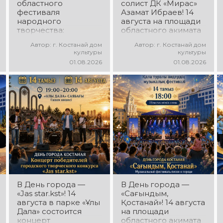
областного
солист ДК «Мирас»
фестиваля
Азамат Ибраев! 14
народного
августа на площади
творчества:
областного акимата
миллионы в культуру
состоится
Автор: г. Костанай дом
Автор: г. Костанай дом
концертная
культуры
культуры
программа Азамата
01.08.2026
01.08.2026
Ибраева! Вас ждут
любимые песни,
яркое выступление,
мощная энергия и
праздничное
настроение!
В День города —
В День города —
«Jas star.kst»! 14
«Сағындым,
августа в парке «Ұлы
Қостанай»! 14 августа
Дала» состоится
на площади
концерт
областного акимата