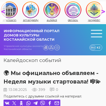
altynsarin
amangeldy
auliekol
denisov
jangeldin
ИНФОРМАЦИОННЫЙ ПОРТАЛ
ДОМОВ КУЛЬТУРЫ
КОСТАНАЙСКОЙ ОБЛАСТИ
Управления культуры акимата
RU
KZ
Костанайской области
Калейдоскоп событий
🌍 Мы официально объявляем -
Неделя музыки стартовала! 🎼💫
13.08.2025
399
0
Поделитесь с друзьями ссылкой на материал: