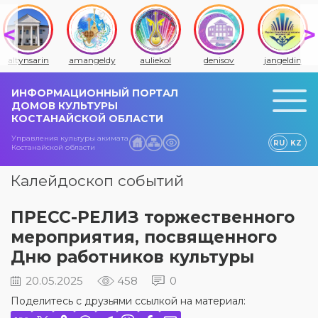
altynsarin
amangeldy
auliekol
denisov
jangeldin
ИНФОРМАЦИОННЫЙ ПОРТАЛ
ДОМОВ КУЛЬТУРЫ
КОСТАНАЙСКОЙ ОБЛАСТИ
Управления культуры акимата
RU
KZ
Костанайской области
Калейдоскоп событий
ПРЕСС-РЕЛИЗ торжественного
мероприятия, посвященного
Дню работников культуры
20.05.2025
458
0
Поделитесь с друзьями ссылкой на материал: