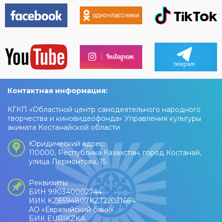
праздничное настроение!
Контактная информация:
КГКП «Областной центр самодеятельного народного
творчества и киновидеофонда» Управления культуры
акимата Костанайской области
Юридический адрес:
110000, Республика Казахстан, город Костанай,
улица Лермонтова, 15
Реквизиты:
БИН 990340002744
ИИК KZ8594807KZT22031664
АО «Евразийский банк»
БИК EURIKZKA