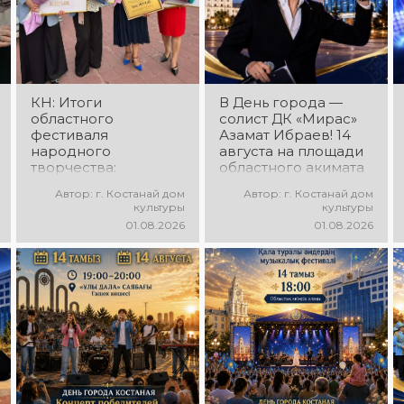
прекрасные песни,
постановки, яркие
зажигательные
образы,
танцы и
зажигательные
праздничное
ритмы и
настроение!
праздничное
настроение!
КН: Итоги
В День города —
областного
солист ДК «Мирас»
фестиваля
Азамат Ибраев! 14
народного
августа на площади
творчества:
областного акимата
миллионы в культуру
состоится
Автор: г. Костанай дом
Автор: г. Костанай дом
концертная
культуры
культуры
программа Азамата
01.08.2026
01.08.2026
Ибраева! Вас ждут
любимые песни,
яркое выступление,
мощная энергия и
праздничное
настроение!