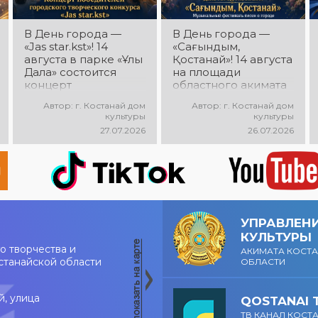
В День города —
В День города —
«Jas star.kst»! 14
«Сағындым,
августа в парке «Ұлы
Қостанай»! 14 августа
Дала» состоится
на площади
концерт
областного акимата
победителей
состоится
Автор: г. Костанай дом
Автор: г. Костанай дом
городского
музыкальный
культуры
культуры
творческого
фестиваль песен о
27.07.2026
26.07.2026
конкурса «Jas
городе «Сағындым,
star.kst»! Вас ждут
Қостанай»! Вас ждут
яркие выступления
прекрасные песни о
молодых талантов,
родном городе,
современные песни,
яркие выступления и
мощная энергия и
праздничная
праздничное
атмосфера!
УПРАВЛЕН
настроение!
КУЛЬТУРЫ
о творчества и
АКИМАТА КОСТ
станайской области
ОБЛАСТИ
й, улица
QOSTANAI 
ТВ КАНАЛ КОСТ