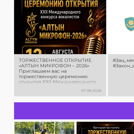
ТОРЖЕСТВЕННОЕ ОТКРЫТИЕ
#Заң_мен
«АЛТЫН МИКРОФОН – 2026»
#Закон_
Приглашаем вас на
торжественную церемонию
открытия XXII Международного
конкурса вокалистов «Алтын
07.08.2026
микрофон – 2026»! В этот день
талантливые исполнители из
разных стран встретятся на
одной площадке, чтобы открыть
яркий праздник музыки и
творчества. Станьте свидетелями
начала большого вокального
состязания! Приходите