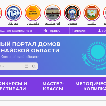
jitiqara
qamysty
qarabalyq1
qarasu
mailin
m
одные коллективы
Интервью
Галерея
Шабы
ЫЙ ПОРТАЛ
ДОМОВ
АНАЙСКОЙ ОБЛАСТИ
 Костанайской области
ОНКУРСЫ И
МАСТЕР-
МЕТОДИЧЕС
ЕСТИВАЛИ
КЛАССЫ
КОПИЛК