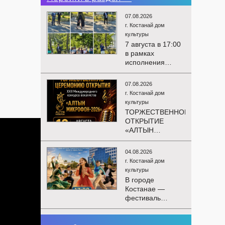
07.08.2026
г. Костанай дом
культуры
7 августа в 17:00
в рамках
исполнения
показателей КРІ в
соответствии с
07.08.2026
утверждённым
г. Костанай дом
планом
культуры
состоялся
ТОРЖЕСТВЕННОЕ
выездной концерт
ОТКРЫТИЕ
посвященной
«АЛТЫН
экологической
МИКРОФОН –
акции «Таза
2026»
Казахстан». в
04.08.2026
Приглашаем вас
Мендыкаринский
г. Костанай дом
на
район (п. Красная
культуры
торжественную
Пресня)
В городе
церемонию
Костанае —
открытия XXII
фестиваль
Международного
детского
конкурса
творчества
вокалистов
03.08.2026