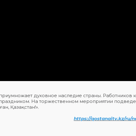
и приумножает духовное наследие страны. Работников к
 праздником. На торжественном мероприятии подведе
ан, Қазақстан!».
https://qostanaitv.kz/ru/