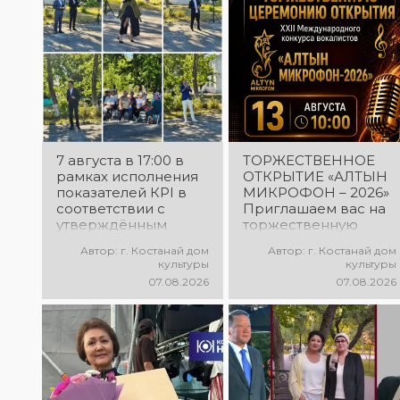
поддержать талантливых
исполнителей!
7 августа в 17:00 в
ТОРЖЕСТВЕННОЕ
рамках исполнения
ОТКРЫТИЕ «АЛТЫН
показателей КРІ в
МИКРОФОН – 2026»
соответствии с
Приглашаем вас на
утверждённым
торжественную
планом состоялся
церемонию
Автор: г. Костанай дом
Автор: г. Костанай дом
выездной концерт
открытия XXII
культуры
культуры
посвященной
Международного
07.08.2026
07.08.2026
экологической
конкурса
акции «Таза
вокалистов «Алтын
Казахстан». в
микрофон – 2026»! В
Мендыкаринский
этот день
район (п. Красная
талантливые
Пресня)
исполнители из
разных стран