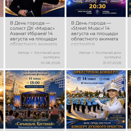
зажигательные
ритмы и
праздничное
настроение!
В День города —
В День города —
солист ДК «Мирас»
«Street Music»! 14
Азамат Ибраев! 14
августа на площади
августа на площади
областного акимата
областного акимата
состоится
состоится
концертная
Автор: г. Костанай дом
Автор: г. Костанай дом
концертная
программа
культуры
культуры
программа Азамата
молодёжных
01.08.2026
31.07.2026
Ибраева! Вас ждут
коллективов города
любимые песни,
«Street Music»! Вас
яркое выступление,
ждут современная
мощная энергия и
музыка, яркие
праздничное
выступления,
настроение!
мощная энергия и
праздничное
настроение!