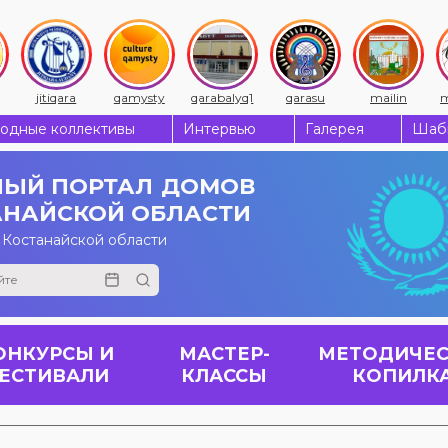
jitiqara
qamysty
qarabalyq1
qarasu
mailin
m
одные коллективы
Интервью
Галерея
Шабы
ЫЙ ПОРТАЛ
ДОМОВ
АНАЙСКОЙ ОБЛАСТИ
 Костанайской области
ОНКУРСЫ И
МАСТЕР-
МЕТОДИЧЕС
ЕСТИВАЛИ
КЛАССЫ
КОПИЛК