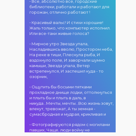
атмосфера!
областного
• Все, абсолютно все, городские
участием детских
г. Костанай дом
акимата
библиотеки, работали и работают для
творческих
культуры
состоится
горожан, отлично работают !
коллективов
В День города —
концертная
проекта «Даму
DJ-программа
программа
• Красивый вальс! И стихи хорошие!
бала»! Вас ждут
«MOVE &
ансамбля танца
Жаль только, что компьютер исполнил.
яркие
DANCE»! 14
«Карнавал»!
Или все-таки живые голоса?
выступления
августа на
Руководитель
02.08.2026
юных талантов,
площади
• Мирное утро Звезда упала,
ансамбля —
г. Костанай дом
прекрасные
областного
Насладившись вволю, Простором неба,
Шамиль
культуры
песни,
акимата
На реке в тиши, Плеснула рыба, И
Фахрутдинов. Вас
Костанай
зажигательные
состоится
вздохнуло поле, И заворчали шумно
ждут зрелищные
завоевал Гран-
танцы и
праздничная DJ-
камыши, Звезда упала, Ветер
хореографические
при
праздничное
программа! Вас
встрепенулся, И заспешил куда - то
постановки, яркие
настроение!
ждут
озорник,
образы,
современные
01.08.2026
зажигательные
музыкальные
г. Костанай дом
• Ощутить бы босыми пятками
ритмы и
хиты,
культуры
прохладное днище лодки, оттолкнуться
праздничное
зажигательные
#REPOST
и плыть бы и плыть в даль, в
настроение!
ритмы, мощная
@kstnews.kz - Во
никуда...Мечты, мечты...Всю жизнь зовут,
энергия и яркие
время
влекут, тревожат, А ты земная -
эмоции!
празднования 90-
сумасбродная и мудрая, крикливая и
летия со дня
01.08.2026
основания
• Фотографируются рядом с могилами
г. Костанай дом
Костанайской
павших, Чаще, люди войну не
культуры
области подвели
познавшие... Что ж я поодаль стою и