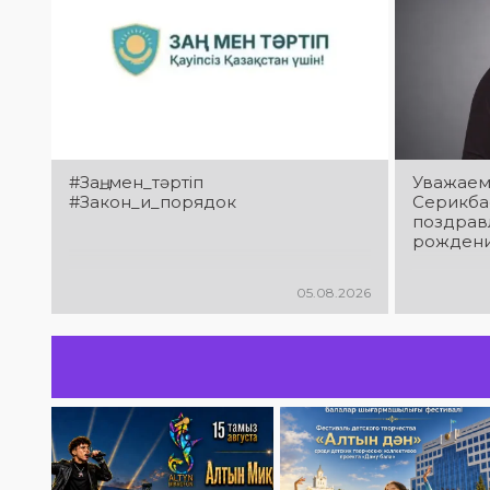
#Заң_мен_тәртіп
Уважаем
#Закон_и_порядок
Серикба
поздрав
рождени
05.08.2026