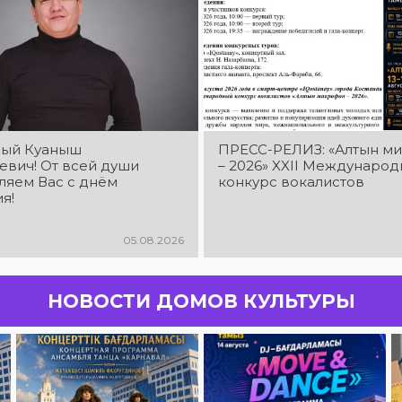
ый Куаныш
ПРЕСС-РЕЛИЗ: «Алтын м
евич! От всей души
– 2026» XXIІ Междунаро
ляем Вас с днём
конкурс вокалистов
я!
05.08.2026
НОВОСТИ ДОМОВ КУЛЬТУРЫ