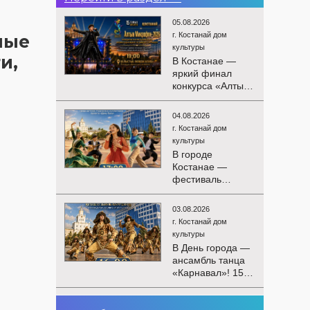
05.08.2026
г. Костанай дом
ные
культуры
и,
В Костанае —
яркий финал
конкурса «Алтын
Микрофон-2026»!
15 августа
04.08.2026
состоятся
г. Костанай дом
церемония
культуры
награждения
В городе
победителей и
Костанае —
гала-концерт
фестиваль
Международного
детского
конкурса
творчества
вокалистов! Вас
03.08.2026
«Алтын дән»! 15
ждут яркие
г. Костанай дом
августа на
выступления
культуры
площади
лучших
В День города —
областного
исполнителей,
ансамбль танца
акимата
незабываемые
«Карнавал»! 15
состоится
эмоции и особая
августа на
фестиваль
праздничная
площади
«Алтын дән» с
02.08.2026