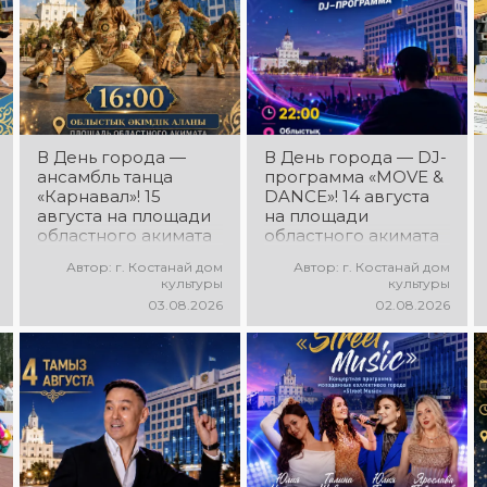
В День города —
В День города — DJ-
ансамбль танца
программа «MOVE &
«Карнавал»! 15
DANCE»! 14 августа
августа на площади
на площади
областного акимата
областного акимата
состоится
состоится
Автор: г. Костанай дом
Автор: г. Костанай дом
концертная
праздничная DJ-
культуры
культуры
программа
программа! Вас ждут
03.08.2026
02.08.2026
ансамбля танца
современные
«Карнавал»!
музыкальные хиты,
Руководитель
зажигательные
ансамбля — Шамиль
ритмы, мощная
Фахрутдинов. Вас
энергия и яркие
ждут зрелищные
эмоции!
хореографические
постановки, яркие
образы,