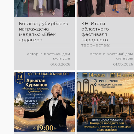
праздничная
танцы и
атмосфера!
праздничное
настроение!
Ботагоз Дубирбаева
КН: Итоги
награждена
областного
медалью «Еңбек
фестиваля
ардагері»
народного
творчества:
миллионы в культуру
Автор: г. Костанай дом
Автор: г. Костанай дом
культуры
культуры
01.08.2026
01.08.2026