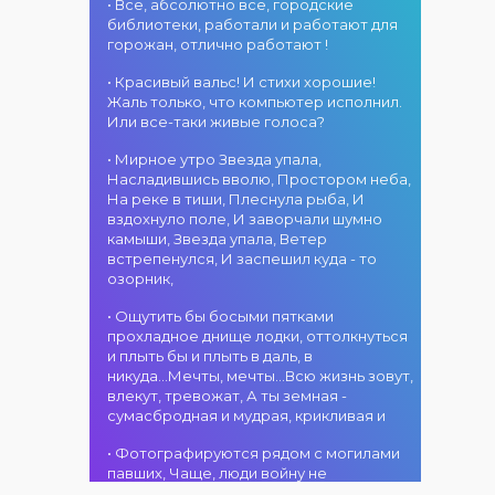
атмосфера!
областного
• Все, абсолютно все, городские
участием детских
г. Костанай дом
акимата
библиотеки, работали и работают для
творческих
культуры
состоится
горожан, отлично работают !
коллективов
В День города —
концертная
проекта «Даму
DJ-программа
программа
• Красивый вальс! И стихи хорошие!
бала»! Вас ждут
«MOVE &
ансамбля танца
Жаль только, что компьютер исполнил.
яркие
DANCE»! 14
«Карнавал»!
Или все-таки живые голоса?
выступления
августа на
Руководитель
02.08.2026
юных талантов,
площади
• Мирное утро Звезда упала,
ансамбля —
г. Костанай дом
прекрасные
областного
Насладившись вволю, Простором неба,
Шамиль
культуры
песни,
акимата
На реке в тиши, Плеснула рыба, И
Фахрутдинов. Вас
Костанай
зажигательные
состоится
вздохнуло поле, И заворчали шумно
ждут зрелищные
завоевал Гран-
танцы и
праздничная DJ-
камыши, Звезда упала, Ветер
хореографические
при
праздничное
программа! Вас
встрепенулся, И заспешил куда - то
постановки, яркие
настроение!
ждут
озорник,
образы,
современные
01.08.2026
зажигательные
музыкальные
г. Костанай дом
• Ощутить бы босыми пятками
ритмы и
хиты,
культуры
прохладное днище лодки, оттолкнуться
праздничное
зажигательные
#REPOST
и плыть бы и плыть в даль, в
настроение!
ритмы, мощная
@kstnews.kz - Во
никуда...Мечты, мечты...Всю жизнь зовут,
энергия и яркие
время
влекут, тревожат, А ты земная -
эмоции!
празднования 90-
сумасбродная и мудрая, крикливая и
летия со дня
01.08.2026
основания
• Фотографируются рядом с могилами
г. Костанай дом
Костанайской
павших, Чаще, люди войну не
культуры
области подвели
познавшие... Что ж я поодаль стою и