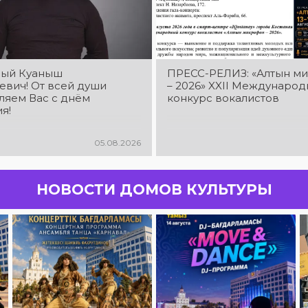
ый Куаныш
ПРЕСС-РЕЛИЗ: «Алтын м
евич! От всей души
– 2026» XXIІ Междунаро
ляем Вас с днём
конкурс вокалистов
я!
05.08.2026
НОВОСТИ ДОМОВ КУЛЬТУРЫ