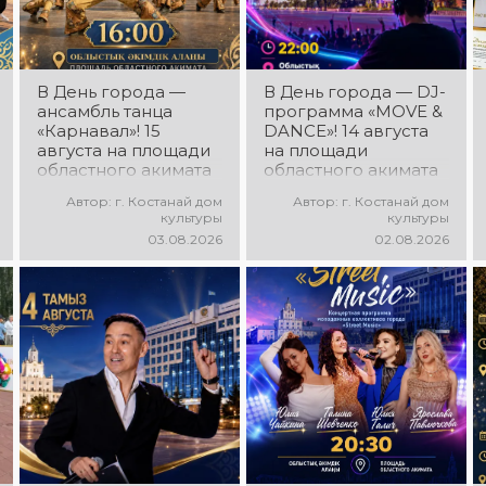
В День города —
В День города — DJ-
ансамбль танца
программа «MOVE &
«Карнавал»! 15
DANCE»! 14 августа
августа на площади
на площади
областного акимата
областного акимата
состоится
состоится
Автор: г. Костанай дом
Автор: г. Костанай дом
концертная
праздничная DJ-
культуры
культуры
программа
программа! Вас ждут
03.08.2026
02.08.2026
ансамбля танца
современные
«Карнавал»!
музыкальные хиты,
Руководитель
зажигательные
ансамбля — Шамиль
ритмы, мощная
Фахрутдинов. Вас
энергия и яркие
ждут зрелищные
эмоции!
хореографические
постановки, яркие
образы,
зажигательные
ритмы и
праздничное
настроение!