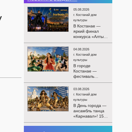
05.08.2026
г. Костанай дом
у
культуры
В Костанае —
яркий финал
конкурса «Алтын
Микрофон-2026»!
15 августа
04.08.2026
состоятся
г. Костанай дом
церемония
культуры
награждения
В городе
победителей и
Костанае —
гала-концерт
фестиваль
Международного
детского
конкурса
творчества
вокалистов! Вас
03.08.2026
«Алтын дән»! 15
ждут яркие
г. Костанай дом
августа на
выступления
культуры
площади
лучших
В День города —
областного
исполнителей,
ансамбль танца
акимата
незабываемые
«Карнавал»! 15
состоится
эмоции и особая
августа на
фестиваль
праздничная
площади
«Алтын дән» с
02.08.2026