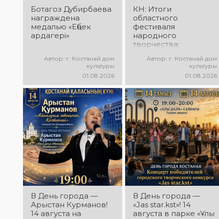
Ботагоз Дубирбаева
КН: Итоги
награждена
областного
медалью «Еңбек
фестиваля
ардагері»
народного
творчества:
миллионы в культуру
Автор: г. Костанай дом
Автор: г. Костанай дом
культуры
культуры
01.08.2026
01.08.2026
В День города —
В День города —
Арыстан Курманов!
«Jas star.kst»! 14
14 августа на
августа в парке «Ұлы