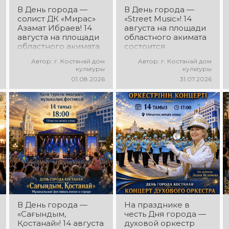
В День города —
В День города —
солист ДК «Мирас»
«Street Music»! 14
Азамат Ибраев! 14
августа на площади
августа на площади
областного акимата
областного акимата
состоится
состоится
концертная
Автор: г. Костанай дом
Автор: г. Костанай дом
концертная
программа
культуры
культуры
программа Азамата
молодёжных
01.08.2026
31.07.2026
Ибраева! Вас ждут
коллективов города
любимые песни,
«Street Music»! Вас
яркое выступление,
ждут современная
мощная энергия и
музыка, яркие
праздничное
выступления,
настроение!
мощная энергия и
праздничное
настроение!
В День города —
На празднике в
«Сағындым,
честь Дня города —
Қостанай»! 14 августа
духовой оркестр