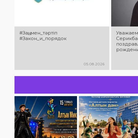
#Заң_мен_тәртіп
Уважаем
#Закон_и_порядок
Серикба
поздрав
рождени
05.08.2026