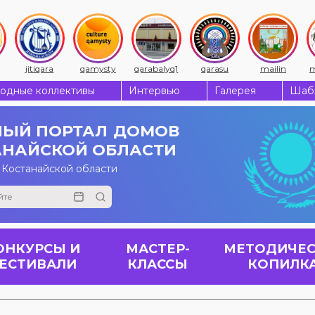
jitiqara
qamysty
qarabalyq1
qarasu
mailin
m
одные коллективы
Интервью
Галерея
Шабы
ЫЙ ПОРТАЛ
ДОМОВ
АНАЙСКОЙ ОБЛАСТИ
 Костанайской области
ОНКУРСЫ И
МАСТЕР-
МЕТОДИЧЕС
ЕСТИВАЛИ
КЛАССЫ
КОПИЛК