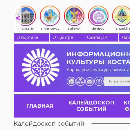
udny
altynsarin
amangeldy
auliekol
denisov
jangeldin
О портале
О Центре
Сайты ДК
Нар
ИНФОРМАЦИОНН
КУЛЬТУРЫ
КОСТ
Управления культуры акимата
КАЛЕЙДОСКОП
К
ГЛАВНАЯ
СОБЫТИЙ
Ф
Калейдоскоп событий