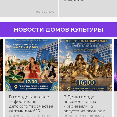
05.08.2026
НОВОСТИ ДОМОВ КУЛЬТУРЫ
В городе Костанае
В День города —
— фестиваль
ансамбль танца
детского творчества
«Карнавал»! 15
«Алтын дән»! 15
августа на площади
августа на площади
областного акимата