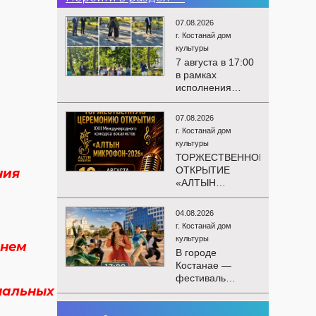
07.08.2026
г. Костанай дом
культуры
7 августа в 17:00
в рамках
исполнения
показателей КРІ в
соответствии с
07.08.2026
утверждённым
г. Костанай дом
планом
культуры
состоялся
ТОРЖЕСТВЕННОЕ
выездной концерт
ОТКРЫТИЕ
ния
посвященной
«АЛТЫН
экологической
МИКРОФОН –
акции «Таза
2026»
Казахстан». в
04.08.2026
Приглашаем вас
Мендыкаринский
г. Костанай дом
на
район (п. Красная
культуры
шнем
торжественную
Пресня)
В городе
церемонию
Костанае —
открытия XXII
фестиваль
Международного
нальных
детского
конкурса
творчества
вокалистов
03.08.2026