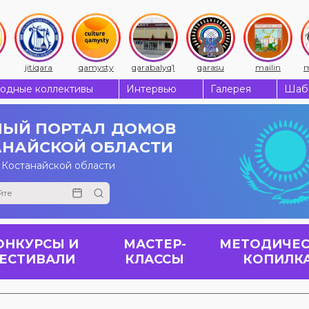
jitiqara
qamysty
qarabalyq1
qarasu
mailin
m
одные коллективы
Интервью
Галерея
Шабы
ЫЙ ПОРТАЛ
ДОМОВ
АНАЙСКОЙ ОБЛАСТИ
 Костанайской области
ОНКУРСЫ И
МАСТЕР-
МЕТОДИЧЕС
ЕСТИВАЛИ
КЛАССЫ
КОПИЛК