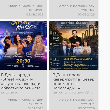
Дня города
состоится
Костаная
Автор: г. Костанай дом
Автор: г. Костанай дом
праздничная DJ-
состоится
культуры
культуры
программа! Вас ждут
выездной концерт
02.08.2026
02.08.2026
современные
творческих
музыкальные хиты,
коллективов ДК
зажигательные
«Мирас» «Ән
ритмы, мощная
қанатындағы
энергия и яркие
Қостанай»!
эмоции!
Приглашаем всех
на праздничную
концертную
программу!
В День города —
В День города —
«Street Music»! 14
кавер-группа «Ветер
августа на площади
перемен» из
областного акимата
Караганды! 14
состоится
августа в парке «Ұлы
концертная
Дала» состоится
Автор: г. Костанай дом
Автор: г. Костанай дом
программа
концерт,
культуры
культуры
молодёжных
посвящённый
31.07.2026
30.07.2026