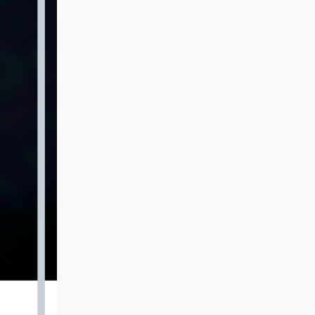
зажигательные
#REPOST
настроение!
плачу : Вижу девочку играющую
ритмы, мощная
@kstnews.kz - Во
и...мячик.
энергия и яркие
время
эмоции!
празднования 90-
летия со дня
01.08.2026
основания
г. Костанай дом
Костанайской
культуры
области подвели
Ботагоз
итоги 38-го
Дубирбаева
фестиваля
награждена
самодеятельного
медалью «Еңбек
народного
ардагері»
творчества
01.08.2026
г. Костанай дом
культуры
КН: Итоги
областного
фестиваля
народного
творчества:
01.08.2026
миллионы в
г. Костанай дом
культуру
культуры
В День города —
солист ДК
«Мирас» Азамат