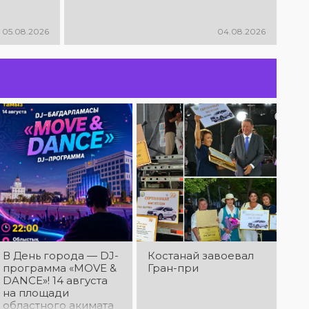
праздничная
современные
На празднике в
музыкальный
атмосфера!
песни, мощная
честь Дня города
фестиваль песен
энергия и
— духовой
05.08.2026
04.08.2026
о городе
праздничное
оркестр имени А.
«Сағындым,
настроение!
Губенко! 14
Қостанай»! Вас
24.07.2026
августа на
ждут прекрасные
г. Костанай дом
площади
песни о родном
культуры
областного
городе, яркие
На сцене Дня
акимата
выступления и
города —
состоится
праздничная
костанайский ВИА
праздничный
атмосфера!
«Караван»! 14
концерт оркестра.
августа в парке
Главный дирижёр
24.07.2026
«Ұлы Дала»
— Лилия
г. Костанай дом
состоится
Ислямова. Вас
культуры
праздничный
ждут живая
Костанай,
концерт ВИА
музыка, яркие
встречай ALEM!
«Караван»! Вас
выступления и
15 августа на
ждут любимые
праздничное
праздничном
песни, живая
настроение!
концерте,
музыка, яркие
23.07.2026
посвящённом
В День города — DJ-
Костанай завоевал
эмоции и
г. Костанай дом
Дню города,
программа «MOVE &
Гран-при
праздничное
культуры
выступит ALEM!
DANCE»! 14 августа
настроение!
В рамках
@xcialem
на площади
празднования
областного акимата