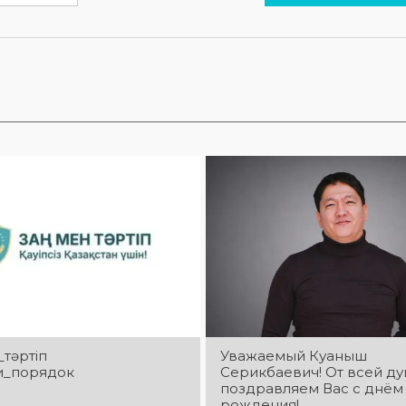
_тәртіп
Уважаемый Куаныш
и_порядок
Серикбаевич! От всей д
поздравляем Вас с днём
рождения!