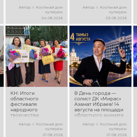
областного акимата
состоится
Автор: г. Костанай дом
Автор: г. Костанай дом
состоится фестиваль
концертная
культуры
культуры
«Алтын дән» с
программа
04.08.2026
03.08.2026
участием детских
ансамбля танца
творческих
«Карнавал»!
коллективов
Руководитель
проекта «Даму бала»!
ансамбля — Шамиль
Вас ждут яркие
Фахрутдинов. Вас
выступления юных
ждут зрелищные
талантов,
хореографические
прекрасные песни,
постановки, яркие
зажигательные
образы,
танцы и
зажигательные
праздничное
ритмы и
настроение!
праздничное
настроение!
КН: Итоги
В День города —
областного
солист ДК «Мирас»
фестиваля
Азамат Ибраев! 14
народного
августа на площади
творчества:
областного акимата
миллионы в культуру
состоится
Автор: г. Костанай дом
Автор: г. Костанай дом
концертная
культуры
культуры
программа Азамата
01.08.2026
01.08.2026