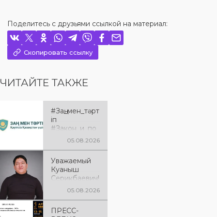
Поделитесь с друзьями ссылкой на материал:
Скопировать ссылку
ЧИТАЙТЕ ТАКЖЕ
#Заң_мен_тәрт
іп
#Закон_и_по
рядок
05.08.2026
Уважаемый
Куаныш
Серикбаевич!
От всей
05.08.2026
души
поздравляем
ПРЕСС-
Вас с днём