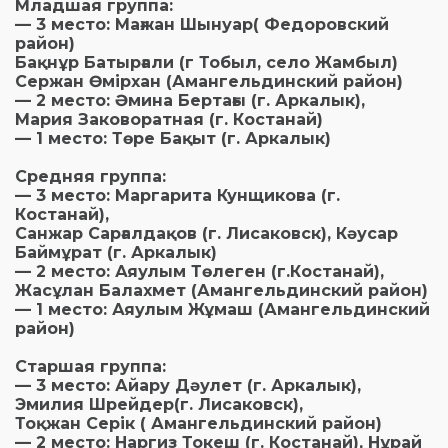
Младшая группа:
— 3 место: Мағжан Шынуар( Федоровский
район)
Бақнұр Батырғали (г Тобыл, село Жамбыл)
Сержан Өмірхан (Амангельдинский район)
— 2 место: Әмина Бертағы (г. Аркалык),
Мария Заковоратная (г. Костанай)
— 1 место: Төре Бақыт (г. Аркалык)
Средняя группа:
— 3 место: Маргарита Кунщикова (г.
Костанай),
Санжар Сарғалдақов (г. Лисаковск), Кәусар
Баймұрат (г. Аркалык)
— 2 место: Аяулым Төлеген (г.Костанай),
Жасұлан Балахмет (Амангельдинский район)
— 1 место: Аяулым Жұмаш (Амангельдинский
район)
Старшая группа:
— 3 место: Айару Дәулет (г. Аркалык),
Эмилия Шрейдер(г. Лисаковск),
Тоқжан Серік ( Амангельдинский район)
— 2 место: Наргиз Токеш (г. Костанай), Нұрай