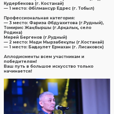
Кудербекова (г. Костанай)
— 1 место: Әбілмансұр Едрес (г. Тобыл)
Профессиональная категория:
— 3 место: Фариза Әбдуахитова (г.Рудный),
Томирис Жаңбыршы (г.Арқалық, село
Родина)
Мерей Бергенов (г.Рудный)
— 2 место: Мәди Мырзабекұлы (г.Костанай)
— 1 место: Бағдәулет Ермахан (г. Лисаковск)
Аплодисменты всем участникам и
победителям!
Ваш путь в большое искусство только
начинается!