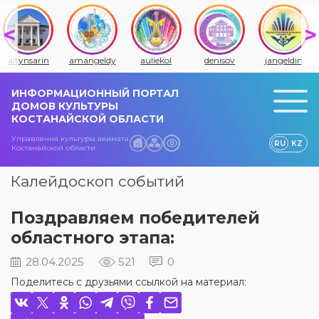
altynsarin
amangeldy
auliekol
denisov
jangeldin
ИНФОРМАЦИОННЫЙ ПОРТАЛ
ДОМОВ КУЛЬТУРЫ
КОСТАНАЙСКОЙ ОБЛАСТИ
Управления культуры акимата
RU
KZ
Костанайской области
Калейдоскоп событий
Поздравляем победителей
областного этапа:
28.04.2025
521
0
Поделитесь с друзьями ссылкой на материал: