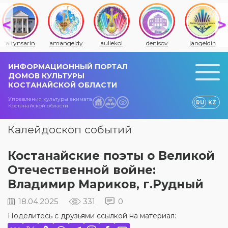
altynsarin
amangeldy
auliekol
denisov
jangeldin
ИНФОРМАЦИОННЫЙ ПОРТАЛ
ДОМОВ КУЛЬТУРЫ
КОСТАНАЙСКОЙ ОБЛАСТИ
Управления культуры акимата
RU
KZ
Костанайской области
Калейдоскоп событий
Костанайские поэты о Великой
Отечественной войне:
Владимир Мариков, г.Рудный
18.04.2025
331
0
Поделитесь с друзьями ссылкой на материал: