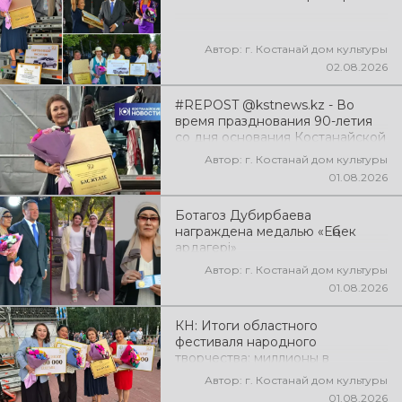
эмоции!
Автор: г. Костанай дом культуры
02.08.2026
#REPOST @kstnews.kz - Во
время празднования 90-летия
со дня основания Костанайской
области подвели итоги 38-го
Автор: г. Костанай дом культуры
фестиваля самодеятельного
01.08.2026
народного творчества
Ботагоз Дубирбаева
награждена медалью «Еңбек
ардагері»
Автор: г. Костанай дом культуры
01.08.2026
КН: Итоги областного
фестиваля народного
творчества: миллионы в
культуру
Автор: г. Костанай дом культуры
01.08.2026