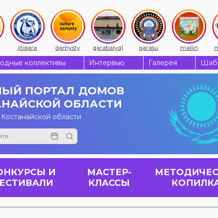
jitiqara
qamysty
qarabalyq1
qarasu
mailin
m
одные коллективы
Интервью
Галерея
Шабы
ЫЙ ПОРТАЛ
ДОМОВ
АНАЙСКОЙ ОБЛАСТИ
 Костанайской области
ОНКУРСЫ И
МАСТЕР-
МЕТОДИЧЕС
ЕСТИВАЛИ
КЛАССЫ
КОПИЛК