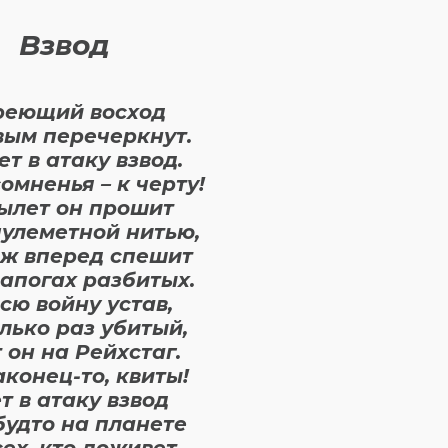
Взвод
реющий восход
ым перечеркнут.
ет в атаку взвод.
сомненья – к черту!
ылет он прошит
пулеметной нитью,
 ж вперед спешит
сапогах разбитых.
всю войну устав,
лько раз убитый,
 он на Рейхстаг.
аконец-то, квиты!
т в атаку взвод
будто на планете