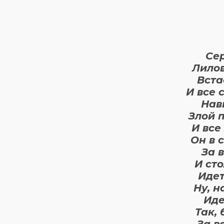
Се
Лилов
Вста
И все 
Нав
Злой 
И все
Он в 
За 
И сто
Идет
Ну, н
Иде
Так, 