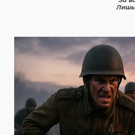
За в
Лишь 