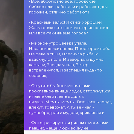
атмосфера!
областного
• Все, абсолютно все, городские
участием детских
г. Костанай дом
акимата
библиотеки, работали и работают для
творческих
культуры
состоится
горожан, отлично работают !
коллективов
В День города —
концертная
проекта «Даму
DJ-программа
программа
• Красивый вальс! И стихи хорошие!
бала»! Вас ждут
«MOVE &
ансамбля танца
Жаль только, что компьютер исполнил.
яркие
DANCE»! 14
«Карнавал»!
Или все-таки живые голоса?
выступления
августа на
Руководитель
02.08.2026
юных талантов,
площади
• Мирное утро Звезда упала,
ансамбля —
г. Костанай дом
прекрасные
областного
Насладившись вволю, Простором неба,
Шамиль
культуры
песни,
акимата
На реке в тиши, Плеснула рыба, И
Фахрутдинов. Вас
Костанай
зажигательные
состоится
вздохнуло поле, И заворчали шумно
ждут зрелищные
завоевал Гран-
танцы и
праздничная DJ-
камыши, Звезда упала, Ветер
хореографические
при
праздничное
программа! Вас
встрепенулся, И заспешил куда - то
постановки, яркие
настроение!
ждут
озорник,
образы,
современные
01.08.2026
зажигательные
музыкальные
г. Костанай дом
• Ощутить бы босыми пятками
ритмы и
хиты,
культуры
прохладное днище лодки, оттолкнуться
праздничное
зажигательные
#REPOST
и плыть бы и плыть в даль, в
настроение!
ритмы, мощная
@kstnews.kz - Во
никуда...Мечты, мечты...Всю жизнь зовут,
энергия и яркие
время
влекут, тревожат, А ты земная -
эмоции!
празднования 90-
сумасбродная и мудрая, крикливая и
летия со дня
01.08.2026
основания
• Фотографируются рядом с могилами
г. Костанай дом
Костанайской
павших, Чаще, люди войну не
культуры
области подвели
познавшие... Что ж я поодаль стою и