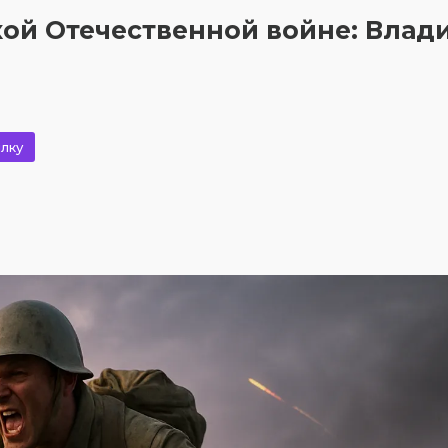
кой Отечественной войне: Влад
лку