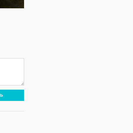
PROSTO
Қостанай»!
ORCHESTRA! 15
Приглашаем всех
августа NE
на праздничную
PROSTO
концертную
ORCHESTRA
программу!
выступит на
праздничном
концерте,
посвящённом
Дню города!
@ne_prosto_orchestra
Ь