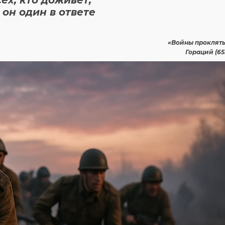
сех, кто доживет,
он один в ответе
«Войны проклят
Гораций (65г 