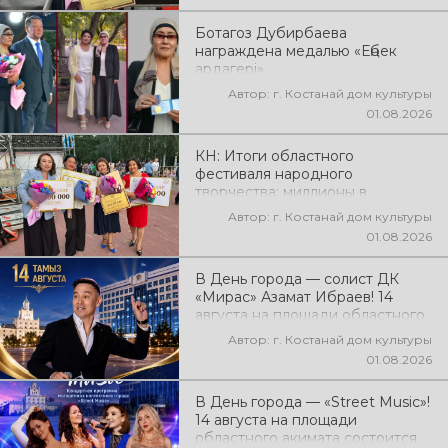
народного творчества
Ботагоз Дубирбаева
награждена медалью «Еңбек
ардагері»
Автор: г. Костанай дом культуры
01.08.2026
КН: Итоги областного
фестиваля народного
творчества: миллионы в
культуру
Автор: г. Костанай дом культуры
01.08.2026
В День города — солист ДК
«Мирас» Азамат Ибраев! 14
августа на площади областного
акимата состоится концертная
Автор: г. Костанай дом культуры
программа Азамата Ибраева!
01.08.2026
Вас ждут любимые песни,
яркое выступление, мощная
В День города — «Street Music»!
энергия и праздничное
14 августа на площади
настроение!
областного акимата состоится