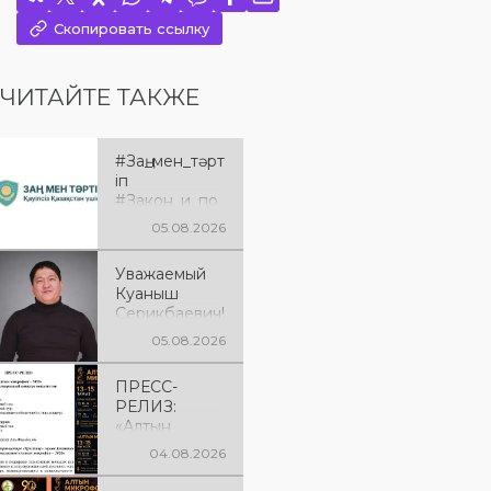
Скопировать ссылку
ЧИТАЙТЕ ТАКЖЕ
#Заң_мен_тәрт
іп
#Закон_и_по
рядок
05.08.2026
Уважаемый
Куаныш
Серикбаевич!
От всей
05.08.2026
души
поздравляем
ПРЕСС-
Вас с днём
РЕЛИЗ:
рождения!
«Алтын
микрофон –
04.08.2026
2026» XXIІ
Международ