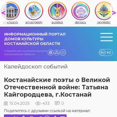
altynsarin
amangeldy
auliekol
denisov
jangeldin
ИНФОРМАЦИОННЫЙ ПОРТАЛ
ДОМОВ КУЛЬТУРЫ
КОСТАНАЙСКОЙ ОБЛАСТИ
Управления культуры акимата
RU
KZ
Костанайской области
Калейдоскоп событий
Костанайские поэты о Великой
Отечественной войне: Татьяна
Кайгородцева, г.Костанай
15.04.2025
433
0
Поделитесь с друзьями ссылкой на материал: