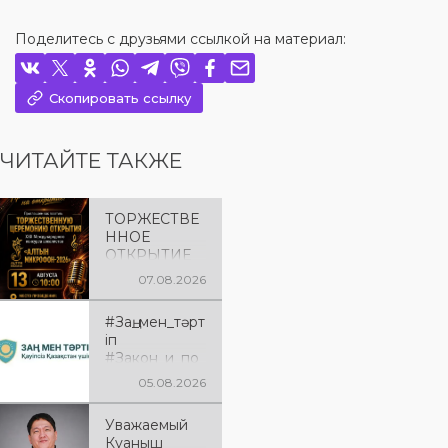
Поделитесь с друзьями ссылкой на материал:
Скопировать ссылку
ЧИТАЙТЕ ТАКЖЕ
ТОРЖЕСТВЕ
ННОЕ
ОТКРЫТИЕ
«АЛТЫН
07.08.2026
МИКРОФОН
– 2026»
#Заң_мен_тәрт
Приглашаем
іп
вас на
#Закон_и_по
торжественн
рядок
ую
05.08.2026
церемонию
открытия XXII
Уважаемый
Международ
Куаныш