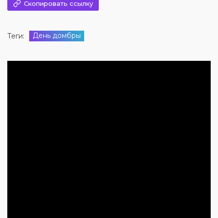
Скопировать ссылку
День домбры
Теги: