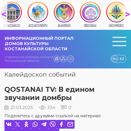
altynsarin
amangeldy
auliekol
denisov
jangeldin
ИНФОРМАЦИОННЫЙ ПОРТАЛ
ДОМОВ КУЛЬТУРЫ
КОСТАНАЙСКОЙ ОБЛАСТИ
Управления культуры акимата
RU
KZ
Костанайской области
Калейдоскоп событий
QOSTANAI TV: В едином
звучании домбры
21.03.2025
334
0
Поделитесь с друзьями ссылкой на материал: