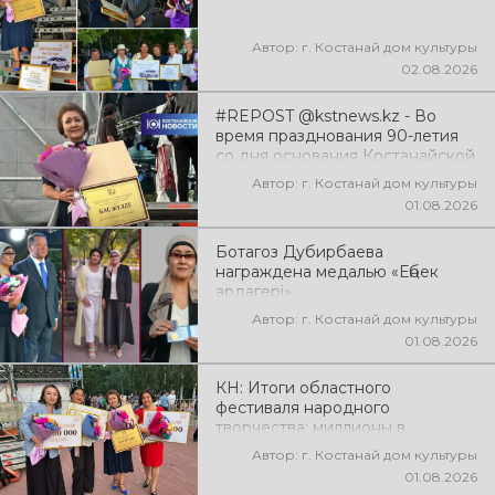
эмоции!
Автор: г. Костанай дом культуры
02.08.2026
#REPOST @kstnews.kz - Во
время празднования 90-летия
со дня основания Костанайской
области подвели итоги 38-го
Автор: г. Костанай дом культуры
фестиваля самодеятельного
01.08.2026
народного творчества
Ботагоз Дубирбаева
награждена медалью «Еңбек
ардагері»
Автор: г. Костанай дом культуры
01.08.2026
КН: Итоги областного
фестиваля народного
творчества: миллионы в
культуру
Автор: г. Костанай дом культуры
01.08.2026