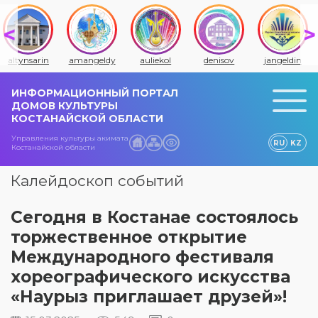
altynsarin
amangeldy
auliekol
denisov
jangeldin
ИНФОРМАЦИОННЫЙ ПОРТАЛ
ДОМОВ КУЛЬТУРЫ
КОСТАНАЙСКОЙ ОБЛАСТИ
Управления культуры акимата
RU
KZ
Костанайской области
Калейдоскоп событий
Сегодня в Костанае состоялось
торжественное открытие
Международного фестиваля
хореографического искусства
«Наурыз приглашает друзей»!