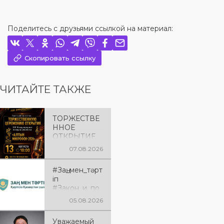
Поделитесь с друзьями ссылкой на материал:
Скопировать ссылку
ЧИТАЙТЕ ТАКЖЕ
ТОРЖЕСТВЕ
ННОЕ
ОТКРЫТИЕ
«АЛТЫН
07.08.2026
МИКРОФОН
– 2026»
#Заң_мен_тәрт
Приглашаем
іп
вас на
#Закон_и_по
торжественн
рядок
ую
05.08.2026
церемонию
открытия XXII
Уважаемый