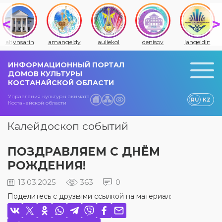
altynsarin
amangeldy
auliekol
denisov
jangeldin
ИНФОРМАЦИОННЫЙ ПОРТАЛ
ДОМОВ КУЛЬТУРЫ
КОСТАНАЙСКОЙ ОБЛАСТИ
Управления культуры акимата
RU
KZ
Костанайской области
Калейдоскоп событий
ПОЗДРАВЛЯЕМ С ДНЁМ
РОЖДЕНИЯ!
13.03.2025
363
0
Поделитесь с друзьями ссылкой на материал: