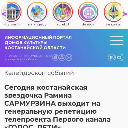
altynsarin
amangeldy
auliekol
denisov
jangeldin
ИНФОРМАЦИОННЫЙ ПОРТАЛ
ДОМОВ КУЛЬТУРЫ
КОСТАНАЙСКОЙ ОБЛАСТИ
Управления культуры акимата
RU
KZ
Костанайской области
Калейдоскоп событий
Сегодня костанайская
звездочка Рамина
САРМУРЗИНА выходит на
генеральную репетицию
телепроекта Первого канала
«ГОЛОС. ДЕТИ»