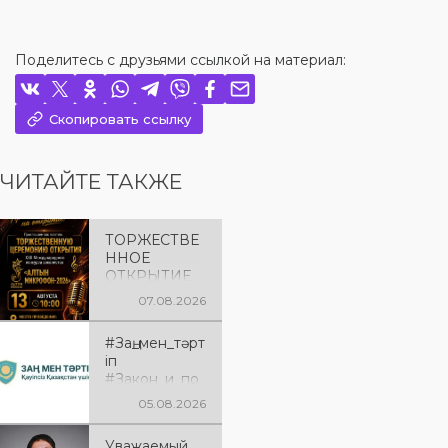
Поделитесь с друзьями ссылкой на материал:
Скопировать ссылку
ЧИТАЙТЕ ТАКЖЕ
ТОРЖЕСТВЕ
ННОЕ
ОТКРЫТИЕ
«АЛТЫН
07.08.2026
МИКРОФОН
– 2026»
#Заң_мен_тәрт
Приглашаем
іп
вас на
#Закон_и_по
торжественн
рядок
ую
05.08.2026
церемонию
открытия XXII
Уважаемый