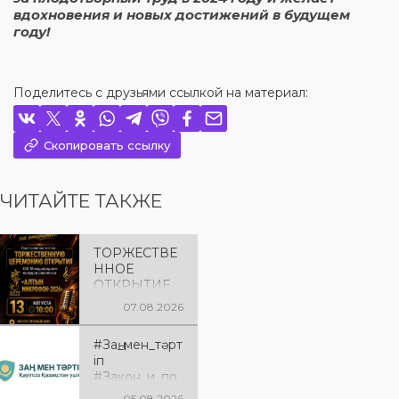
вдохновения и новых достижений в будущем
году!
Поделитесь с друзьями ссылкой на материал:
Скопировать ссылку
ЧИТАЙТЕ ТАКЖЕ
ТОРЖЕСТВЕ
ННОЕ
ОТКРЫТИЕ
«АЛТЫН
07.08.2026
МИКРОФОН
– 2026»
#Заң_мен_тәрт
Приглашаем
іп
вас на
#Закон_и_по
торжественн
рядок
ую
05.08.2026