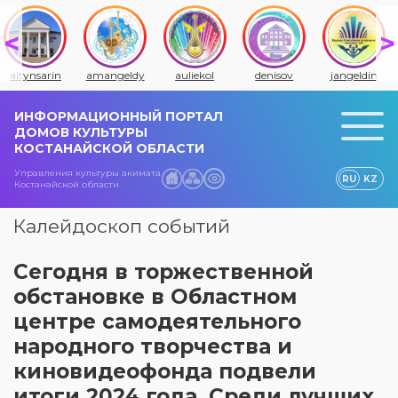
altynsarin
amangeldy
auliekol
denisov
jangeldin
ИНФОРМАЦИОННЫЙ ПОРТАЛ
ДОМОВ КУЛЬТУРЫ
КОСТАНАЙСКОЙ ОБЛАСТИ
Управления культуры акимата
RU
KZ
Костанайской области
Калейдоскоп событий
Сегодня в торжественной
обстановке в Областном
центре самодеятельного
народного творчества и
киновидеофонда подвели
итоги 2024 года. Среди лучших