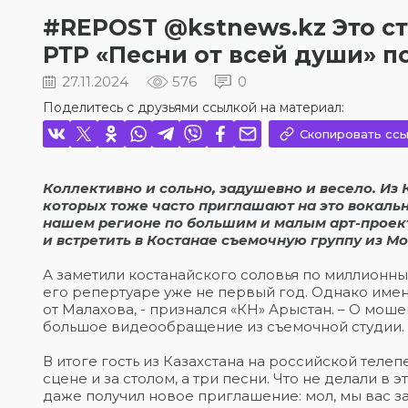
#REPOST @kstnews.kz Это с
РТР «Песни от всей души» 
27.11.2024
576
0
Поделитесь с друзьями ссылкой на материал:
Скопировать ссы
Коллективно и сольно, задушевно и весело. Из 
которых тоже часто приглашают на это вокально
нашем регионе по большим и малым арт-проект
и встретить в Костанае съемочную группу из Мо
А заметили костанайского соловья по миллионным
его репертуаре уже не первый год. Однако именн
от Малахова, - признался «КН» Арыстан. – О мош
большое видеообращение из съемочной студии. М
В итоге гость из Казахстана на российской теле
сцене и за столом, а три песни. Что не делали в
даже получил новое приглашение: мол, мы вас за