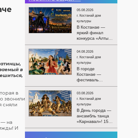
аче
05.08.2026
г. Костанай дом
культуры
В Костанае —
яркий финал
конкурса «Алтын
Микрофон-2026»!
15 августа
04.08.2026
состоятся
г. Костанай дом
церемония
матинцы,
культуры
награждения
В городе
аваемый в
победителей и
Костанае —
ешиться,
гала-концерт
фестиваль
Международного
детского
конкурса
творчества
торая в
вокалистов! Вас
03.08.2026
«Алтын дән»! 15
то звонили
ждут яркие
г. Костанай дом
августа на
я сняли
выступления
культуры
площади
лучших
В День города —
областного
исполнителей,
ансамбль танца
акимата
незабываемые
«Карнавал»! 15
 — на
состоится
эмоции и особая
августа на
рижды! И
фестиваль
праздничная
площади
«Алтын дән» с
02.08.2026