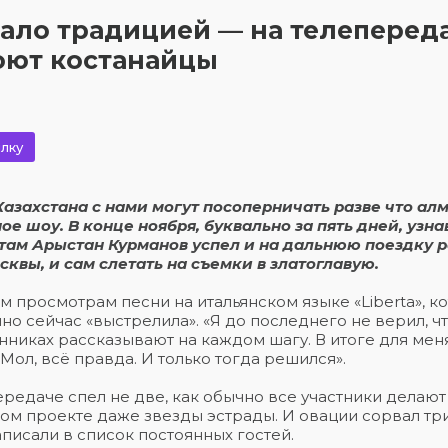
тало традицией — на телеперед
поют костанайцы
лку
Казахстана с нами могут посоперничать разве что ал
е шоу. В конце ноября, буквально за пять дней, узн
ам Арыстан Курманов успел и на дальнюю поездку р
сквы, и сам слетать на съемки в златоглавую.
 просмотрам песни на итальянском языке «Liberta», ко
о сейчас «выстрелила». «Я до последнего не верил, ч
енниках рассказывают на каждом шагу. В итоге для мен
ол, всё правда. И только тогда решился».
передаче спел не две, как обычно все участники делают
 этом проекте даже звезды эстрады. И овации сорвал т
писали в список постоянных гостей.