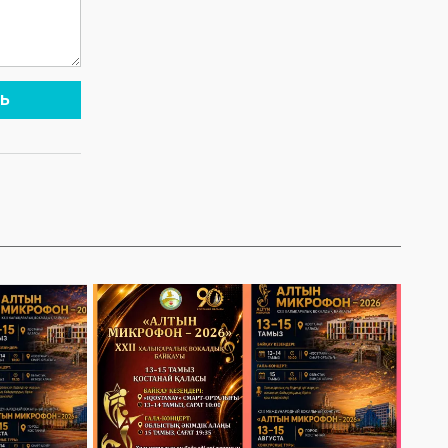
PROSTO
Қостанай»!
ORCHESTRA! 15
Приглашаем всех
августа NE
на праздничную
PROSTO
концертную
ORCHESTRA
программу!
выступит на
Ь
праздничном
концерте,
посвящённом
Дню города!
@ne_prosto_orchestra