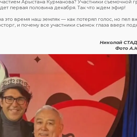
участием Арыстана Курманова? Участники съемочной г
будет первая половина декабря. Так что ждем эфир!
а это время наш земляк — как потерял голос, но пел в
осторг, и почему все участники съемок глаза вверх по
Николай СТА
Фото А.