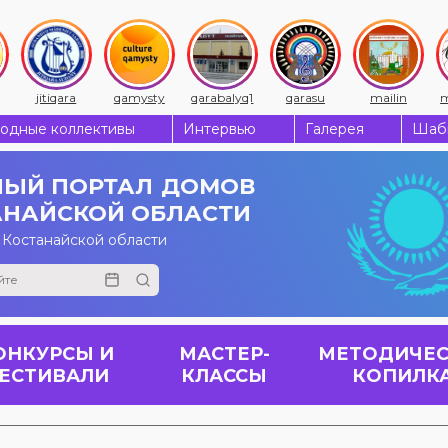
jitiqara
qamysty
qarabalyq1
qarasu
mailin
m
одные коллективы
Интервью
Галерея
Шабы
ЫЙ ПОРТАЛ
ДОМОВ
АНАЙСКОЙ ОБЛАСТИ
 Костанайской области
ОНКУРСЫ И
МАСТЕР-
МЕТОДИЧЕС
ЕСТИВАЛИ
КЛАССЫ
КОПИЛК