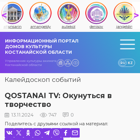
altynsarin
amangeldy
auliekol
denisov
jangeldin
ИНФОРМАЦИОННЫЙ ПОРТАЛ
ДОМОВ КУЛЬТУРЫ
КОСТАНАЙСКОЙ ОБЛАСТИ
Управления культуры акимата
RU
KZ
Костанайской области
Калейдоскоп событий
QOSTANAI TV: Окунуться в
творчество
13.11.2024
747
0
Поделитесь с друзьями ссылкой на материал: