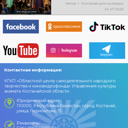
состоится праздничный
Автор: г. Костанай дом культуры
концерт ВИА «Караван»! Вас
24.07.2026
ждут любимые песни, живая
музыка, яркие эмоции и
праздничное настроение!
Контактная информация:
КГКП «Областной центр самодеятельного народного
творчества и киновидеофонда» Управления культуры
акимата Костанайской области
Юридический адрес:
110000, Республика Казахстан, город Костанай,
улица Лермонтова, 15
Реквизиты: