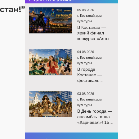
стан!”
05.08.2026
г. Костанай дом
культуры
В Костанае —
яркий финал
конкурса «Алтын
Микрофон-2026»!
15 августа
04.08.2026
состоятся
г. Костанай дом
церемония
культуры
награждения
В городе
победителей и
Костанае —
гала-концерт
фестиваль
Международного
детского
конкурса
творчества
вокалистов! Вас
03.08.2026
«Алтын дән»! 15
ждут яркие
г. Костанай дом
августа на
выступления
культуры
площади
лучших
В День города —
областного
исполнителей,
ансамбль танца
акимата
незабываемые
«Карнавал»! 15
состоится
эмоции и особая
августа на
фестиваль
праздничная
площади
«Алтын дән» с
02.08.2026