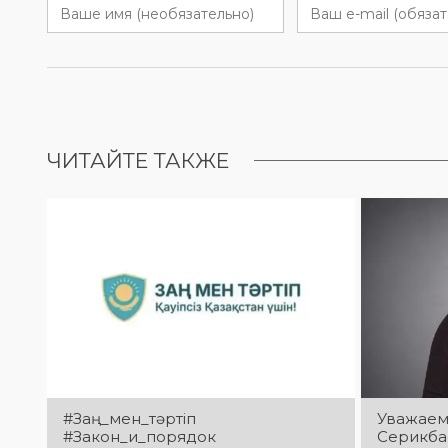
ЧИТАЙТЕ ТАКЖЕ
#Заң_мен_тәртіп
Уважаем
#Закон_и_порядок
Серикба