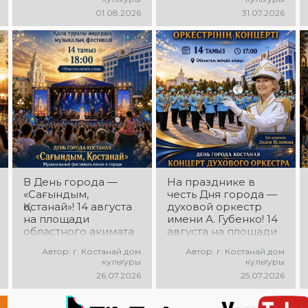
программа Азамата
молодёжных
01.08.2026
31.07.2026
Ибраева! Вас ждут
коллективов города
любимые песни,
«Street Music»! Вас
яркое выступление,
ждут современная
мощная энергия и
музыка, яркие
праздничное
выступления,
настроение!
мощная энергия и
праздничное
настроение!
В День города —
На празднике в
«Сағындым,
честь Дня города —
Қостанай»! 14 августа
духовой оркестр
на площади
имени А. Губенко! 14
областного акимата
августа на площади
состоится
областного акимата
Автор: г. Костанай дом
Автор: г. Костанай дом
музыкальный
состоится
культуры
культуры
фестиваль песен о
праздничный
26.07.2026
25.07.2026
городе «Сағындым,
концерт оркестра.
Қостанай»! Вас ждут
Главный дирижёр —
прекрасные песни о
Лилия Ислямова. Вас