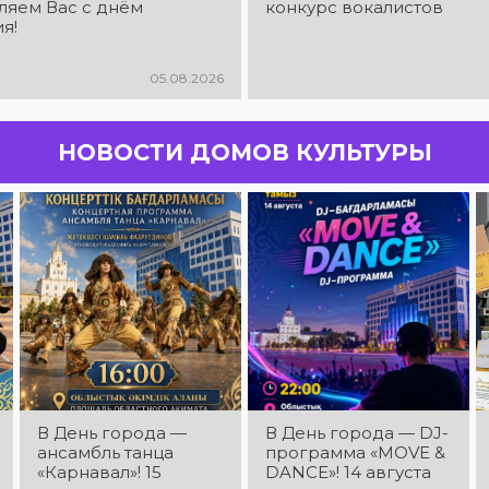
ляем Вас с днём
конкурс вокалистов
я!
05.08.2026
НОВОСТИ ДОМОВ КУЛЬТУРЫ
В День города —
В День города — DJ-
ансамбль танца
программа «MOVE &
«Карнавал»! 15
DANCE»! 14 августа