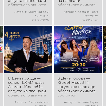
августа на площади
на площади
областного акимата
областного акимата
состоится
состоится
Автор: г. Костанай дом
Автор: г. Костанай дом
концертная
праздничная DJ-
культуры
культуры
программа
программа! Вас ждут
03.08.2026
02.08.2026
ансамбля танца
современные
«Карнавал»!
музыкальные хиты,
Руководитель
зажигательные
ансамбля — Шамиль
ритмы, мощная
Фахрутдинов. Вас
энергия и яркие
ждут зрелищные
эмоции!
хореографические
постановки, яркие
образы,
зажигательные
ритмы и
праздничное
настроение!
В День города —
В День города —
солист ДК «Мирас»
«Street Music»! 14
Азамат Ибраев! 14
августа на площади
августа на площади
областного акимата
областного акимата
состоится
состоится
концертная
Автор: г. Костанай дом
Автор: г. Костанай дом
концертная
программа
культуры
культуры