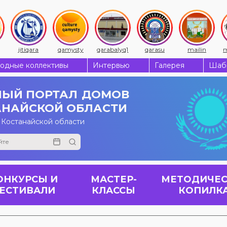
jitiqara
qamysty
qarabalyq1
qarasu
mailin
m
одные коллективы
Интервью
Галерея
Шабы
ЫЙ ПОРТАЛ
ДОМОВ
АНАЙСКОЙ ОБЛАСТИ
 Костанайской области
ОНКУРСЫ И
МАСТЕР-
МЕТОДИЧЕС
ЕСТИВАЛИ
КЛАССЫ
КОПИЛК