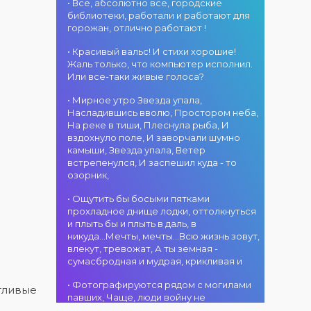
атмосфера!
областного
• Все, абсолютно все, городские
участием детских
г. Костанай дом
акимата
библиотеки, работали и работают для
творческих
культуры
состоится
горожан, отлично работают !
коллективов
В День города —
концертная
проекта «Даму
DJ-программа
программа
• Красивый вальс! И стихи хорошие!
бала»! Вас ждут
«MOVE &
ансамбля танца
Жаль только, что компьютер исполнил.
яркие
DANCE»! 14
«Карнавал»!
Или все-таки живые голоса?
выступления
августа на
Руководитель
02.08.2026
юных талантов,
площади
• Мирное утро Звезда упала,
ансамбля —
г. Костанай дом
прекрасные
областного
Насладившись вволю, Простором неба,
Шамиль
культуры
песни,
акимата
На реке в тиши, Плеснула рыба, И
Фахрутдинов. Вас
Костанай
зажигательные
состоится
вздохнуло поле, И заворчали шумно
ждут зрелищные
завоевал Гран-
танцы и
праздничная DJ-
камыши, Звезда упала, Ветер
хореографические
при
праздничное
программа! Вас
встрепенулся, И заспешил куда - то
постановки, яркие
настроение!
ждут
озорник,
образы,
современные
01.08.2026
зажигательные
музыкальные
г. Костанай дом
• Ощутить бы босыми пятками
ритмы и
хиты,
культуры
прохладное днище лодки, оттолкнуться
праздничное
зажигательные
#REPOST
и плыть бы и плыть в даль, в
настроение!
ритмы, мощная
@kstnews.kz - Во
никуда...Мечты, мечты...Всю жизнь зовут,
энергия и яркие
время
влекут, тревожат, А ты земная -
эмоции!
празднования 90-
сумасбродная и мудрая, крикливая и
летия со дня
01.08.2026
основания
• Фотографируются рядом с могилами
г. Костанай дом
нтливые
Костанайской
павших, Чаще, люди войну не
культуры
области подвели
познавшие... Что ж я поодаль стою и