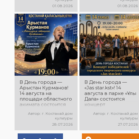
01.08.2026
01.08.2026
В День города —
В День города —
Арыстан Курманов!
«Jas star.kst»! 14
14 августа на
августа в парке «Ұлы
площади областного
Дала» состоится
акимата состоится
концерт
концертная
победителей
Автор: г. Костанай дом
Автор: г. Костанай дом
программа
городского
культуры
культуры
Арыстана
творческого
28.07.2026
27.07.2026
Курманова
конкурса «Jas
«Айналдым атыңнан,
star.kst»! Вас ждут
Қостанай»! Вас ждут
яркие выступления