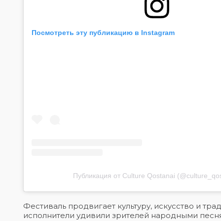
Посмотреть эту публикацию в Instagram
Публикация от Culture Qostanai (@culture_qos
Фестиваль продвигает культуру, искусство и тр
исполнители удивили зрителей народными песн