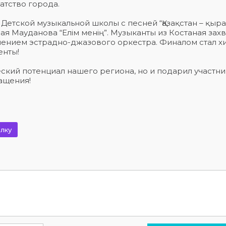
атство города.
Детской музыкальной школы с песней “Қазақстан – қыра
Мауданова “Елім менің”. Музыканты из Костаная захв
лением эстрадно-джазового оркестра. Финалом стал х
енты!
ский потенциал нашего региона, но и подарил участн
ащения!
лку