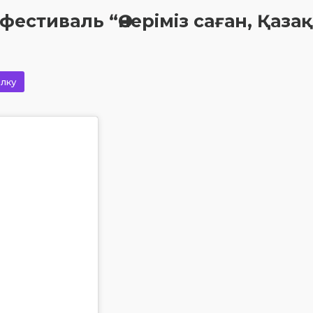
естиваль “Өнеріміз саған, Қазақ
лку