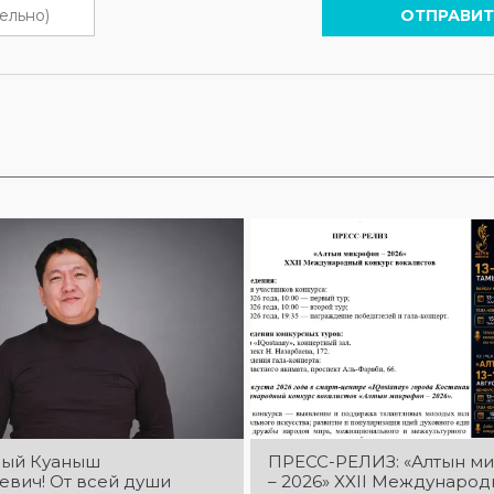
ОТПРАВИТ
ый Куаныш
ПРЕСС-РЕЛИЗ: «Алтын м
евич! От всей души
– 2026» XXIІ Междунаро