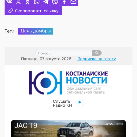
Скопировать ссылку
День домбры
Теги: