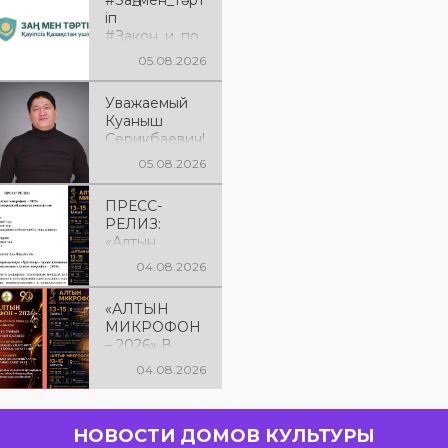
#Заң_мен_тәрт
іп
#Закон_и_по
рядок
05.08.2026
Уважаемый
Куаныш
Серикбаевич!
От всей
05.08.2026
души
поздравляем
ПРЕСС-
Вас с днём
РЕЛИЗ:
рождения!
«Алтын
микрофон –
04.08.2026
2026» XXIІ
Международ
«АЛТЫН
ный конкурс
МИКРОФОН
вокалистов
– 2026» В
КОСТАНАЕ! С
04.08.2026
13 по 15
августа в
городе
НОВОСТИ ДОМОВ КУЛЬТУРЫ
Костанае