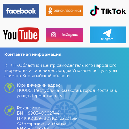
Контактная информация:
КГКП «Областной центр самодеятельного народного
творчества и киновидеофонда» Управления культуры
акимата Костанайской области
Юридический адрес:
110000, Республика Казахстан, город Костанай,
улица Лермонтова, 15
Реквизиты:
БИН 990340002744
ИИК KZ8594807KZT22031664
АО «Евразийский банк»
БИК EURIKZKA