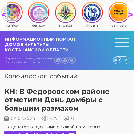
auliekol
denisov
jangeldin
jitiqara
qamysty
ИНФОРМАЦИОННЫЙ ПОРТАЛ
ДОМОВ КУЛЬТУРЫ
КОСТАНАЙСКОЙ ОБЛАСТИ
Управления культуры акимата
RU
KZ
Костанайской области
Калейдоскоп событий
КН: В Федоровском районе
отметили День домбры с
большим размахом
04.07.2024
477
0
Поделитесь с друзьями ссылкой на материал: