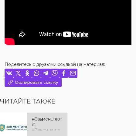
Поделитесь с друзьями ссылкой на материал:
Скопировать ссылку
ЧИТАЙТЕ ТАКЖЕ
#Заң_мен_тәрт
іп
#Закон_и_по
рядок