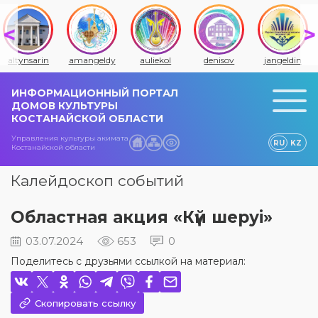
altynsarin
amangeldy
auliekol
denisov
jangeldin
ИНФОРМАЦИОННЫЙ ПОРТАЛ
ДОМОВ КУЛЬТУРЫ
КОСТАНАЙСКОЙ ОБЛАСТИ
Управления культуры акимата
RU
KZ
Костанайской области
Калейдоскоп событий
Областная акция «Күй шеруі»
03.07.2024
653
0
Поделитесь с друзьями ссылкой на материал:
Скопировать ссылку