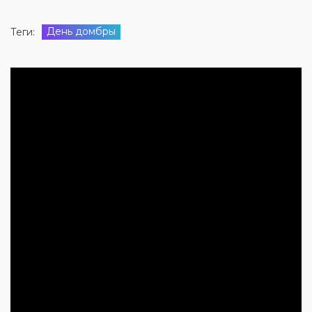
День домбры
Теги: