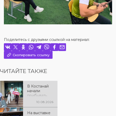
Поделитесь с друзьями ссылкой на материал:
Скопировать ссылку
ЧИТАЙТЕ ТАКЖЕ
В Костанай
начали
прибывать
участники
10.08.2026
XXII
Международ
На выставке
ного