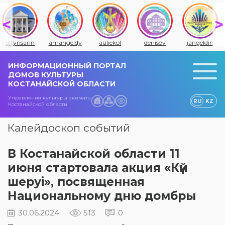
altynsarin
amangeldy
auliekol
denisov
jangeldin
ИНФОРМАЦИОННЫЙ ПОРТАЛ
ДОМОВ КУЛЬТУРЫ
КОСТАНАЙСКОЙ ОБЛАСТИ
Управления культуры акимата
RU
KZ
Костанайской области
Калейдоскоп событий
В Костанайской области 11
июня стартовала акция «Күй
шеруі», посвященная
Национальному дню домбры
30.06.2024
513
0