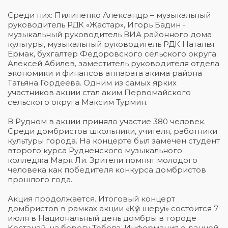
Среди них: Пилипенко Александр – музыкальный
руководитель РДК «Жастар», Игорь Бадин -
музыкальный руководитель ВИА районного дома
культуры, музыкальный руководитель РДК Наталья
Ермак, бухгалтер Федоровского сельского округа
Алексей Абилев, заместитель руководителя отдела
экономики и финансов аппарата акима района
Татьяна Гордеева. Одним из самых ярких
участников акции стал аким Первомайского
сельского округа Максим Турмин.
В Рудном в акции приняло участие 380 человек.
Среди домбристов школьники, учителя, работники
культуры города. На концерте был замечен студент
второго курса Рудненского музыкального
колледжа Марк Ли. Зрители помнят молодого
человека как победителя конкурса домбристов
прошлого года.
Акция продолжается. Итоговый концерт
домбристов в рамках акции «Күй шеруі» состоится 7
июля в Национальный день домбры в городе
Костанай, на берегу Тобола. Информация о данной