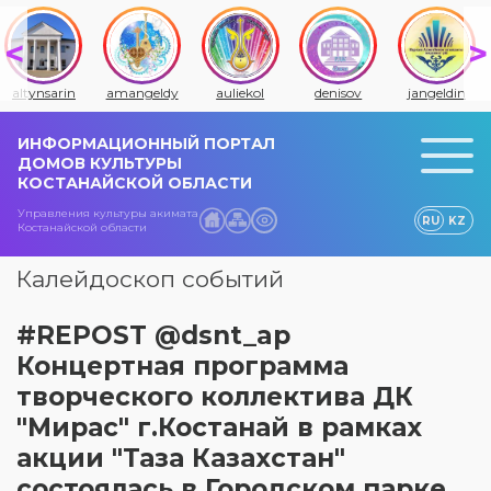
altynsarin
amangeldy
auliekol
denisov
jangeldin
ИНФОРМАЦИОННЫЙ ПОРТАЛ
ДОМОВ КУЛЬТУРЫ
КОСТАНАЙСКОЙ ОБЛАСТИ
Управления культуры акимата
RU
KZ
Костанайской области
Калейдоскоп событий
#REPOST @dsnt_ap
Концертная программа
творческого коллектива ДК
"Мирас" г.Костанай в рамках
акции "Таза Казахстан"
состоялась в Городском парке