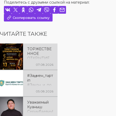
Поделитесь с друзьями ссылкой на материал:
Скопировать ссылку
ЧИТАЙТЕ ТАКЖЕ
ТОРЖЕСТВЕ
ННОЕ
ОТКРЫТИЕ
«АЛТЫН
07.08.2026
МИКРОФОН
– 2026»
#Заң_мен_тәрт
Приглашаем
іп
вас на
#Закон_и_по
торжественн
рядок
ую
05.08.2026
церемонию
открытия XXII
Уважаемый
Международ
Куаныш
ного
Серикбаевич!
конкурса