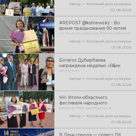
Автор: г. Костанай дом культуры
02.08.2026
#REPOST @kstnews.kz - Во
время празднования 90-летия
со дня основания Костанайской
области подвели итоги 38-го
Автор: г. Костанай дом культуры
фестиваля самодеятельного
01.08.2026
народного творчества
Ботагоз Дубирбаева
награждена медалью «Еңбек
ардагері»
Автор: г. Костанай дом культуры
01.08.2026
КН: Итоги областного
фестиваля народного
творчества: миллионы в
культуру
Автор: г. Костанай дом культуры
01.08.2026
В День города — солист ДК