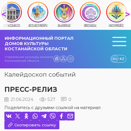
altynsarin
amangeldy
auliekol
denisov
jangeldin
ИНФОРМАЦИОННЫЙ ПОРТАЛ
ДОМОВ КУЛЬТУРЫ
КОСТАНАЙСКОЙ ОБЛАСТИ
Управления культуры акимата
RU
KZ
Костанайской области
Калейдоскоп событий
ПРЕСС-РЕЛИЗ
21.06.2024
527
0
Поделитесь с друзьями ссылкой на материал:
Скопировать ссылку