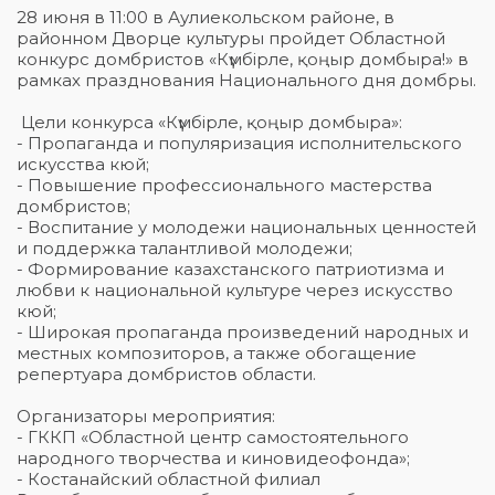
28 июня в 11:00 в Аулиекольском районе, в
районном Дворце культуры пройдет Областной
конкурс домбристов «Күмбірле, қоңыр домбыра!» в
рамках празднования Национального дня домбры.
Цели конкурса «Күмбірле, қоңыр домбыра»:
- Пропаганда и популяризация исполнительского
искусства кюй;
- Повышение профессионального мастерства
домбристов;
- Воспитание у молодежи национальных ценностей
и поддержка талантливой молодежи;
- Формирование казахстанского патриотизма и
любви к национальной культуре через искусство
кюй;
- Широкая пропаганда произведений народных и
местных композиторов, а также обогащение
репертуара домбристов области.
Организаторы мероприятия:
- ГККП «Областной центр самостоятельного
народного творчества и киновидеофонда»;
- Костанайский областной филиал