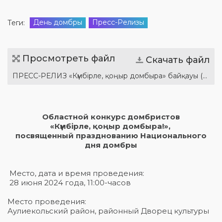
День домбры
Пресс-Релизы
Теги:
Просмотреть файл
Скачать файл
ПРЕСС-РЕЛИЗ «Күмбірле, қоңыр домбыра» байқауы (каз., рус.).docx
Областной конкурс домбристов
«Күмбірле, қоңыр домбыра!»,
посвященный празднованию Национального
дня домбры
Место, дата и время проведения:
28 июня 2024 года, 11:00-часов
Место проведения:
Аулиекольский район, районный Дворец культуры