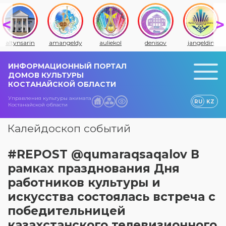
altynsarin
amangeldy
auliekol
denisov
jangeldin
ИНФОРМАЦИОННЫЙ ПОРТАЛ
ДОМОВ КУЛЬТУРЫ
КОСТАНАЙСКОЙ ОБЛАСТИ
Управления культуры акимата
RU
KZ
Костанайской области
Калейдоскоп событий
#REPOST @qumaraqsaqalov В
рамках празднования Дня
работников культуры и
искусства состоялась встреча с
победительницей
казахстанского телевизионного