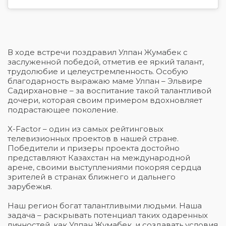
В ходе встречи поздравил Улпан Жумабек с
заслуженной победой, отметив ее яркий талант,
трудолюбие и целеустремленность. Особую
благодарность выражаю маме Улпан – Эльвире
Садирхановне – за воспитание такой талантливой
дочери, которая своим примером вдохновляет
подрастающее поколение.
X-Factor – один из самых рейтинговых
телевизионных проектов в нашей стране.
Победители и призеры проекта достойно
представляют Казахстан на международной
арене, своими выступлениями покоряя сердца
зрителей в странах ближнего и дальнего
зарубежья.
Наш регион богат талантливыми людьми. Наша
задача – раскрывать потенциал таких одаренных
личностей, как Улпан Жумабек, и создавать условия