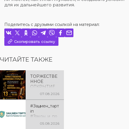
для их дальнейшего развития.
Поделитесь с друзьями ссылкой на материал:
Скопировать ссылку
ЧИТАЙТЕ ТАКЖЕ
ТОРЖЕСТВЕ
ННОЕ
ОТКРЫТИЕ
«АЛТЫН
07.08.2026
МИКРОФОН
– 2026»
#Заң_мен_тәрт
Приглашаем
іп
вас на
#Закон_и_по
торжественн
рядок
ую
05.08.2026
церемонию