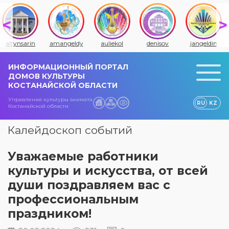
altynsarin
amangeldy
auliekol
denisov
jangeldin
ИНФОРМАЦИОННЫЙ ПОРТАЛ
ДОМОВ КУЛЬТУРЫ
КОСТАНАЙСКОЙ ОБЛАСТИ
Управления культуры акимата
RU
KZ
Костанайской области
Калейдоскоп событий
Уважаемые работники
культуры и искусства, от всей
души поздравляем вас с
профессиональным
праздником!