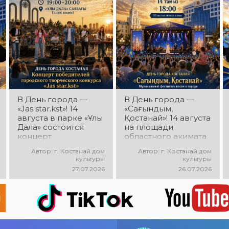
мощная энергия и
праздничное
настроение!
В День города —
В День города —
«Jas star.kst»! 14
«Сағындым,
августа в парке «Ұлы
Қостанай»! 14 августа
Дала» состоится
на площади
концерт
областного акимата
победителей
состоится
Автор: г. Костанай дом
Автор: г. Костанай дом
городского
музыкальный
культуры
культуры
творческого
фестиваль песен о
27.07.2026
26.07.2026
конкурса «Jas
городе «Сағындым,
star.kst»! Вас ждут
Қостанай»! Вас ждут
яркие выступления
прекрасные песни о
молодых талантов,
родном городе,
современные песни,
яркие выступления и
мощная энергия и
праздничная
праздничное
атмосфера!