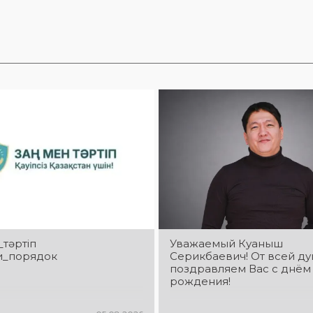
_тәртіп
Уважаемый Куаныш
и_порядок
Серикбаевич! От всей д
поздравляем Вас с днём
рождения!