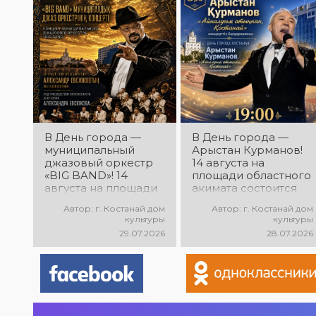
народного
творчества
В День города —
В День города —
муниципальный
Арыстан Курманов!
джазовый оркестр
14 августа на
«BIG BAND»! 14
площади областного
августа на площади
акимата состоится
областного акимата
концертная
Автор: г. Костанай дом
Автор: г. Костанай дом
состоится концерт
программа
культуры
культуры
муниципального
Арыстана
29.07.2026
28.07.2026
джазового оркестра
Курманова
«BIG BAND»!
«Айналдым атыңнан,
Руководитель
Қостанай»! Вас ждут
оркестра —
любимые песни,
заслуженный
яркое выступление
деятель РК
и праздничное
Александр Евсюков.
настроение!