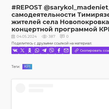
#REPOST @sarykol_madeniet
самодеятельности Тимирязе
жителей села Новопокровка
концертной программой КРІ “Б
04.05.2024
387
0
Поделитесь с друзьями ссылкой на материал:
Скопировать ссы
KРI
Теги: