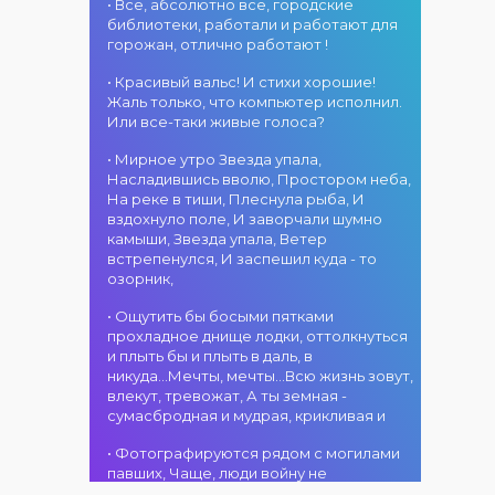
«Алтын дән»! 15
• Все, абсолютно все, городские
«Алтын
г. Костанай дом
августа на
библиотеки, работали и работают для
микрофон –
культуры
площади
горожан, отлично работают !
2026»! В этот
В День города —
областного
день талантливые
ансамбль танца
акимата
• Красивый вальс! И стихи хорошие!
исполнители из
«Карнавал»! 15
состоится
Жаль только, что компьютер исполнил.
разных стран
августа на
фестиваль
Или все-таки живые голоса?
встретятся на
площади
«Алтын дән» с
02.08.2026
одной площадке,
областного
• Мирное утро Звезда упала,
участием детских
г. Костанай дом
чтобы открыть
акимата
Насладившись вволю, Простором неба,
творческих
культуры
яркий праздник
состоится
На реке в тиши, Плеснула рыба, И
коллективов
В День города —
музыки и
концертная
вздохнуло поле, И заворчали шумно
проекта «Даму
DJ-программа
творчества.
программа
камыши, Звезда упала, Ветер
бала»! Вас ждут
«MOVE &
Станьте
ансамбля танца
встрепенулся, И заспешил куда - то
яркие
DANCE»! 14
свидетелями
«Карнавал»!
озорник,
выступления
августа на
начала большого
Руководитель
02.08.2026
юных талантов,
площади
вокального
ансамбля —
г. Костанай дом
• Ощутить бы босыми пятками
прекрасные
областного
состязания!
Шамиль
культуры
прохладное днище лодки, оттолкнуться
песни,
акимата
Приходите
Фахрутдинов. Вас
Костанай
и плыть бы и плыть в даль, в
зажигательные
состоится
поддержать
ждут зрелищные
завоевал Гран-
никуда...Мечты, мечты...Всю жизнь зовут,
танцы и
праздничная DJ-
талантливых
хореографические
при
влекут, тревожат, А ты земная -
праздничное
программа! Вас
исполнителей!
постановки, яркие
сумасбродная и мудрая, крикливая и
настроение!
ждут
образы,
современные
01.08.2026
зажигательные
• Фотографируются рядом с могилами
музыкальные
г. Костанай дом
ритмы и
павших, Чаще, люди войну не
хиты,
культуры
праздничное
познавшие... Что ж я поодаль стою и