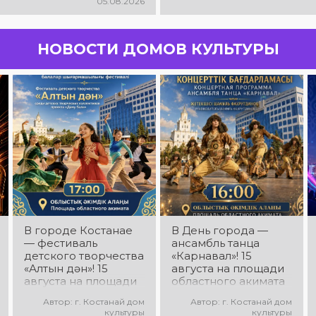
05.08.2026
НОВОСТИ ДОМОВ КУЛЬТУРЫ
В городе Костанае
В День города —
— фестиваль
ансамбль танца
детского творчества
«Карнавал»! 15
«Алтын дән»! 15
августа на площади
августа на площади
областного акимата
областного акимата
состоится
Автор: г. Костанай дом
Автор: г. Костанай дом
состоится фестиваль
концертная
культуры
культуры