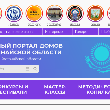
jitiqara
qamysty
qarabalyq1
qarasu
mailin
m
одные коллективы
Интервью
Галерея
Шабы
ЫЙ ПОРТАЛ
ДОМОВ
АНАЙСКОЙ ОБЛАСТИ
 Костанайской области
ОНКУРСЫ И
МАСТЕР-
МЕТОДИЧЕС
ЕСТИВАЛИ
КЛАССЫ
КОПИЛК