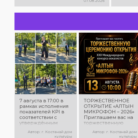
07.08.2026
микрофон – 2026»! В этот день
талантливые исполнители из
разных стран встретятся на
одной площадке, чтобы открыть
яркий праздник музыки и
творчества. Станьте свидетелями
начала большого вокального
состязания! Приходите
поддержать талантливых
исполнителей!
7 августа в 17:00 в
ТОРЖЕСТВЕННОЕ
рамках исполнения
ОТКРЫТИЕ «АЛТЫН
показателей КРІ в
МИКРОФОН – 2026»
соответствии с
Приглашаем вас на
утверждённым
торжественную
планом состоялся
церемонию
Автор: г. Костанай дом
Автор: г. Костанай дом
выездной концерт
открытия XXII
культуры
культуры