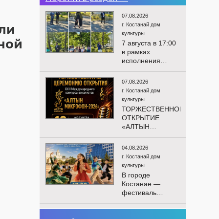
07.08.2026
г. Костанай дом
ли
культуры
ной
7 августа в 17:00
в рамках
исполнения
показателей КРІ в
соответствии с
07.08.2026
утверждённым
г. Костанай дом
планом
культуры
состоялся
ТОРЖЕСТВЕННОЕ
выездной концерт
ОТКРЫТИЕ
посвященной
«АЛТЫН
экологической
МИКРОФОН –
акции «Таза
2026»
Казахстан». в
04.08.2026
Приглашаем вас
Мендыкаринский
г. Костанай дом
на
район (п. Красная
культуры
торжественную
Пресня)
В городе
церемонию
Костанае —
открытия XXII
фестиваль
Международного
детского
конкурса
творчества
вокалистов
03.08.2026