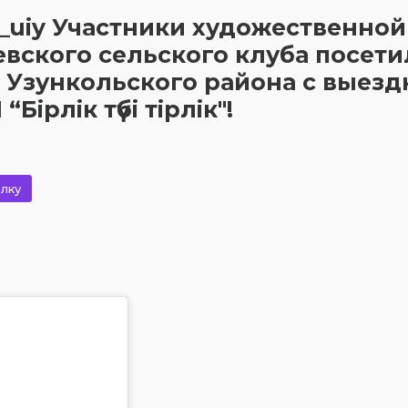
_uiy Участники художественной
вского сельского клуба посети
 Узункольского района с выезд
ірлік түбі тірлік"!
лку