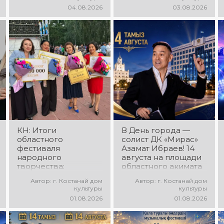
«Алтын дән» с
программа
04.08.2026
03.08.2026
участием детских
ансамбля танца
творческих
«Карнавал»!
коллективов
Руководитель
проекта «Даму бала»!
ансамбля — Шамиль
Вас ждут яркие
Фахрутдинов. Вас
выступления юных
ждут зрелищные
талантов,
хореографические
прекрасные песни,
постановки, яркие
зажигательные
образы,
танцы и
зажигательные
праздничное
ритмы и
настроение!
праздничное
настроение!
КН: Итоги
В День города —
областного
солист ДК «Мирас»
фестиваля
Азамат Ибраев! 14
народного
августа на площади
творчества:
областного акимата
миллионы в культуру
состоится
Автор: г. Костанай дом
Автор: г. Костанай дом
концертная
культуры
культуры
программа Азамата
01.08.2026
01.08.2026
Ибраева! Вас ждут
любимые песни,
яркое выступление,