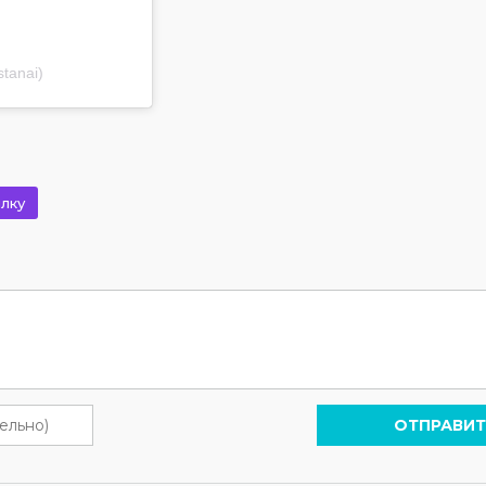
tanai)
лку
ОТПРАВИТ