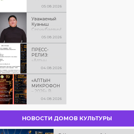
рядок
05.08.2026
Уважаемый
Куаныш
Серикбаевич!
От всей
05.08.2026
души
поздравляем
ПРЕСС-
Вас с днём
РЕЛИЗ:
рождения!
«Алтын
микрофон –
04.08.2026
2026» XXIІ
Международ
«АЛТЫН
ный конкурс
МИКРОФОН
вокалистов
– 2026» В
КОСТАНАЕ! С
04.08.2026
13 по 15
августа в
городе
НОВОСТИ ДОМОВ КУЛЬТУРЫ
Костанае
состоится
XXII