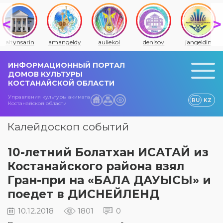
altynsarin
amangeldy
auliekol
denisov
jangeldin
ИНФОРМАЦИОННЫЙ ПОРТАЛ
ДОМОВ КУЛЬТУРЫ
КОСТАНАЙСКОЙ ОБЛАСТИ
Управления культуры акимата
RU
KZ
Костанайской области
Калейдоскоп событий
10-летний Болатхан ИСАТАЙ из
Костанайского района взял
Гран-при на «БАЛА ДАУЫСЫ» и
поедет в ДИСНЕЙЛЕНД
10.12.2018
1801
0