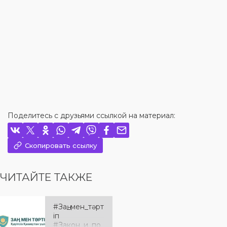
Поделитесь с друзьями ссылкой на материал:
Скопировать ссылку
ЧИТАЙТЕ ТАКЖЕ
#Заң_мен_тәрт
іп
#Закон_и_по