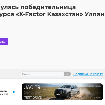
нулась победительница
рса «X-Factor Казахстан» Улпан
лку