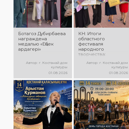
незабываемые
прекрасные песни,
эмоции и особая
зажигательные
праздничная
танцы и
атмосфера!
праздничное
настроение!
Ботагоз Дубирбаева
КН: Итоги
награждена
областного
медалью «Еңбек
фестиваля
ардагері»
народного
творчества:
миллионы в культуру
Автор: г. Костанай дом
Автор: г. Костанай дом
культуры
культуры
01.08.2026
01.08.2026