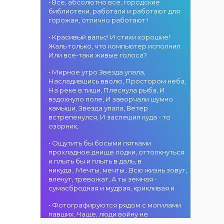
атмосфера!
областного
• Все, абсолютно все, городские
участием детских
г. Костанай дом
акимата
библиотеки, работали и работают для
творческих
культуры
состоится
горожан, отлично работают !
коллективов
В День города —
концертная
проекта «Даму
DJ-программа
программа
• Красивый вальс! И стихи хорошие!
бала»! Вас ждут
«MOVE &
ансамбля танца
Жаль только, что компьютер исполнил.
яркие
DANCE»! 14
«Карнавал»!
Или все-таки живые голоса?
выступления
августа на
Руководитель
02.08.2026
юных талантов,
площади
• Мирное утро Звезда упала,
ансамбля —
г. Костанай дом
прекрасные
областного
Насладившись вволю, Простором неба,
Шамиль
культуры
песни,
акимата
На реке в тиши, Плеснула рыба, И
Фахрутдинов. Вас
Костанай
зажигательные
состоится
вздохнуло поле, И заворчали шумно
ждут зрелищные
завоевал Гран-
танцы и
праздничная DJ-
камыши, Звезда упала, Ветер
хореографические
при
праздничное
программа! Вас
встрепенулся, И заспешил куда - то
постановки, яркие
настроение!
ждут
озорник,
образы,
современные
01.08.2026
зажигательные
музыкальные
г. Костанай дом
• Ощутить бы босыми пятками
ритмы и
хиты,
культуры
прохладное днище лодки, оттолкнуться
праздничное
зажигательные
#REPOST
и плыть бы и плыть в даль, в
настроение!
ритмы, мощная
@kstnews.kz - Во
никуда...Мечты, мечты...Всю жизнь зовут,
энергия и яркие
время
влекут, тревожат, А ты земная -
эмоции!
празднования 90-
сумасбродная и мудрая, крикливая и
летия со дня
01.08.2026
основания
• Фотографируются рядом с могилами
г. Костанай дом
Костанайской
павших, Чаще, люди войну не
культуры
области подвели
познавшие... Что ж я поодаль стою и