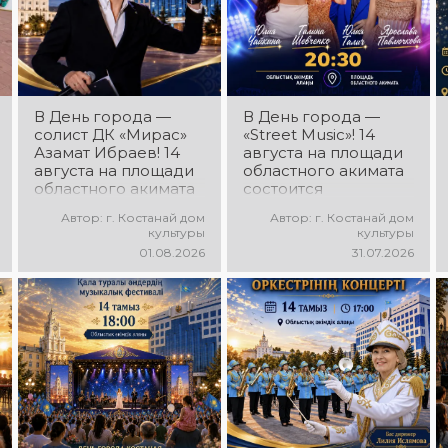
постановки, яркие
образы,
зажигательные
ритмы и
праздничное
настроение!
В День города —
В День города —
солист ДК «Мирас»
«Street Music»! 14
Азамат Ибраев! 14
августа на площади
августа на площади
областного акимата
областного акимата
состоится
состоится
концертная
Автор: г. Костанай дом
Автор: г. Костанай дом
концертная
программа
культуры
культуры
программа Азамата
молодёжных
01.08.2026
31.07.2026
Ибраева! Вас ждут
коллективов города
любимые песни,
«Street Music»! Вас
яркое выступление,
ждут современная
мощная энергия и
музыка, яркие
праздничное
выступления,
настроение!
мощная энергия и
праздничное
настроение!