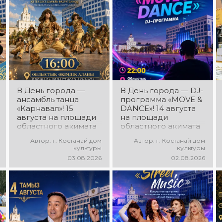
В День города —
В День города — DJ-
ансамбль танца
программа «MOVE &
«Карнавал»! 15
DANCE»! 14 августа
августа на площади
на площади
областного акимата
областного акимата
состоится
состоится
Автор: г. Костанай дом
Автор: г. Костанай дом
концертная
праздничная DJ-
культуры
культуры
программа
программа! Вас ждут
03.08.2026
02.08.2026
ансамбля танца
современные
«Карнавал»!
музыкальные хиты,
Руководитель
зажигательные
ансамбля — Шамиль
ритмы, мощная
Фахрутдинов. Вас
энергия и яркие
ждут зрелищные
эмоции!
хореографические