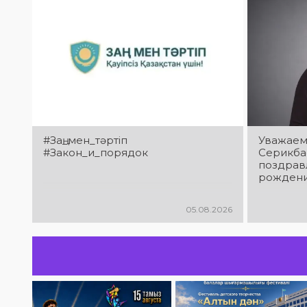
#Заң_мен_тәртіп
Уважаем
#Закон_и_порядок
Серикба
поздрав
рождени
05.08.2026