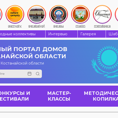
qamysty
qarabalyq1
qarasu
mailin
mendiqara
одные коллективы
Интервью
Галерея
Шабы
ЫЙ ПОРТАЛ
ДОМОВ
АНАЙСКОЙ ОБЛАСТИ
 Костанайской области
ОНКУРСЫ И
МАСТЕР-
МЕТОДИЧЕС
ЕСТИВАЛИ
КЛАССЫ
КОПИЛК