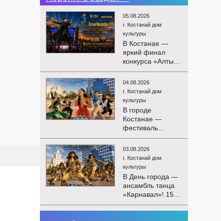
05.08.2026
г. Костанай дом
культуры
В Костанае —
яркий финал
конкурса «Алтын
Микрофон-2026»!
15 августа
04.08.2026
состоятся
г. Костанай дом
церемония
культуры
награждения
В городе
победителей и
Костанае —
гала-концерт
фестиваль
Международного
детского
конкурса
творчества
вокалистов! Вас
03.08.2026
«Алтын дән»! 15
ждут яркие
г. Костанай дом
августа на
выступления
культуры
площади
лучших
В День города —
областного
исполнителей,
ансамбль танца
акимата
незабываемые
«Карнавал»! 15
состоится
эмоции и особая
августа на
фестиваль
праздничная
площади
«Алтын дән» с
02.08.2026