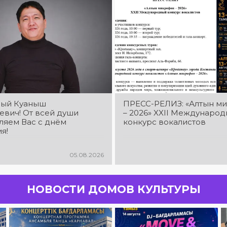
ый Куаныш
ПРЕСС-РЕЛИЗ: «Алтын м
евич! От всей души
– 2026» XXIІ Междунаро
ляем Вас с днём
конкурс вокалистов
я!
05.08.2026
НОВОСТИ ДОМОВ КУЛЬТУРЫ