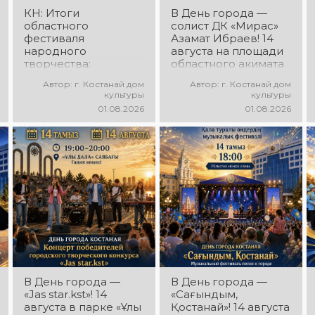
КН: Итоги
В День города —
областного
солист ДК «Мирас»
фестиваля
Азамат Ибраев! 14
народного
августа на площади
творчества:
областного акимата
миллионы в культуру
состоится
Автор: г. Костанай дом
Автор: г. Костанай дом
концертная
культуры
культуры
программа Азамата
01.08.2026
01.08.2026
Ибраева! Вас ждут
любимые песни,
яркое выступление,
мощная энергия и
праздничное
настроение!
В День города —
В День города —
«Jas star.kst»! 14
«Сағындым,
августа в парке «Ұлы
Қостанай»! 14 августа