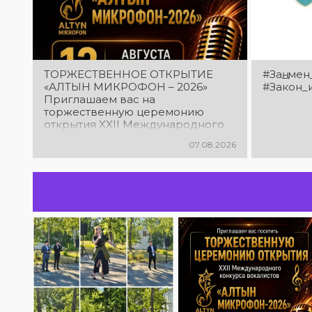
ТОРЖЕСТВЕННОЕ ОТКРЫТИЕ
#Заң_мен
«АЛТЫН МИКРОФОН – 2026»
#Закон_
Приглашаем вас на
торжественную церемонию
открытия XXII Международного
конкурса вокалистов «Алтын
07.08.2026
микрофон – 2026»! В этот день
талантливые исполнители из
разных стран встретятся на
одной площадке, чтобы открыть
яркий праздник музыки и
творчества. Станьте свидетелями
начала большого вокального
состязания! Приходите
поддержать талантливых
исполнителей!