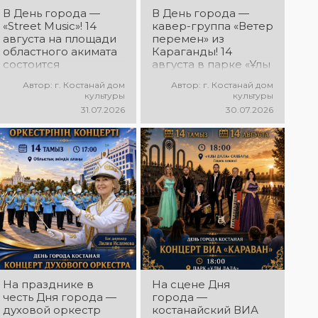
Дня города
В День города —
В День города —
Костаная
«Street Music»! 14
кавер-группа «Ветер
состоится
августа на площади
перемен» из
выездной концерт
областного акимата
Караганды! 14
творческих
состоится
августа в парке «Ұлы
коллективов ДК
концертная
Дала» состоится
«Мирас» «Ән
Автор: г. Костанай дом
Автор: г. Костанай дом
программа
концерт,
қанатындағы
культуры
культуры
молодёжных
посвящённый
Қостанай»!
31.07.2026
30.07.2026
коллективов города
творчеству Юрия
Приглашаем всех
«Street Music»! Вас
Шатунова и группы
на праздничную
ждут современная
«Ласковый май»! Вас
концертную
музыка, яркие
ждут любимые
программу!
выступления,
песни, тёплые
мощная энергия и
воспоминания и
праздничное
особая музыкальная
настроение!
атмосфера!
На празднике в
На сцене Дня
честь Дня города —
города —
духовой оркестр
костанайский ВИА