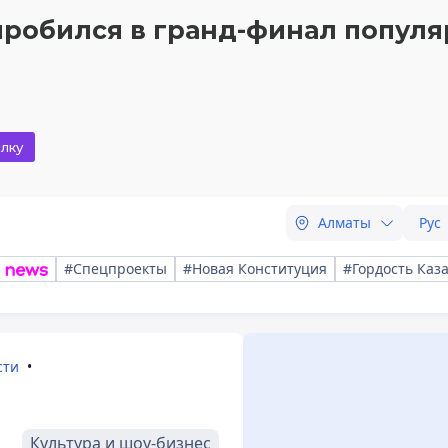
пробился в гранд-финал популя
лку