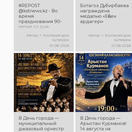
большого
#REPOST
Ботагоз Дубирбаева
вокального
@kstnews.kz - Во
награждена
состязания!
время
медалью «Еңбек
Приходите
празднования 90-
ардагері»
поддержать
летия со дня
талантливых
основания
Автор: г. Костанай дом
Автор: г. Костанай дом
исполнителей!
Костанайской
культуры
культуры
области подвели
01.08.2026
01.08.2026
итоги 38-го
фестиваля
самодеятельного
народного
творчества
В День города —
В День города —
муниципальный
Арыстан Курманов!
джазовый оркестр
14 августа на