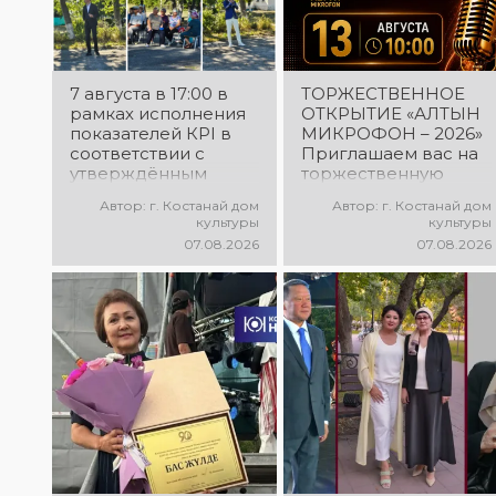
7 августа в 17:00 в
ТОРЖЕСТВЕННОЕ
рамках исполнения
ОТКРЫТИЕ «АЛТЫН
показателей КРІ в
МИКРОФОН – 2026»
соответствии с
Приглашаем вас на
утверждённым
торжественную
планом состоялся
церемонию
Автор: г. Костанай дом
Автор: г. Костанай дом
выездной концерт
открытия XXII
культуры
культуры
посвященной
Международного
07.08.2026
07.08.2026
экологической
конкурса
акции «Таза
вокалистов «Алтын
Казахстан». в
микрофон – 2026»! В
Мендыкаринский
этот день
район (п. Красная
талантливые
Пресня)
исполнители из
разных стран
встретятся на одной
площадке, чтобы
открыть яркий
праздник музыки и
творчества. Станьте
свидетелями начала