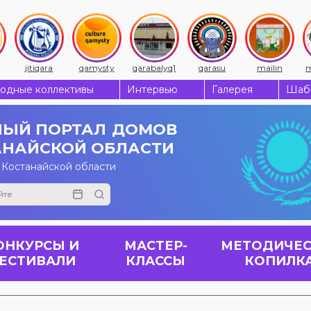
jitiqara
qamysty
qarabalyq1
qarasu
mailin
m
одные коллективы
Интервью
Галерея
Шабы
ЫЙ ПОРТАЛ
ДОМОВ
АНАЙСКОЙ ОБЛАСТИ
 Костанайской области
ОНКУРСЫ И
МАСТЕР-
МЕТОДИЧЕС
ЕСТИВАЛИ
КЛАССЫ
КОПИЛК