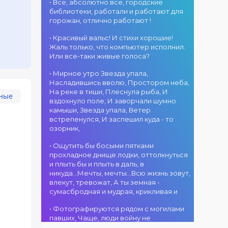
«Алтын дән»! 15
• Все, абсолютно все, городские
«Алтын
г. Костанай дом
августа на
библиотеки, работали и работают для
микрофон –
культуры
площади
горожан, отлично работают !
2026»! В этот
В День города —
областного
день талантливые
ансамбль танца
акимата
• Красивый вальс! И стихи хорошие!
исполнители из
«Карнавал»! 15
состоится
Жаль только, что компьютер исполнил.
разных стран
августа на
фестиваль
Или все-таки живые голоса?
встретятся на
площади
«Алтын дән» с
02.08.2026
одной площадке,
областного
• Мирное утро Звезда упала,
участием детских
г. Костанай дом
чтобы открыть
акимата
Насладившись вволю, Простором неба,
творческих
культуры
яркий праздник
состоится
На реке в тиши, Плеснула рыба, И
коллективов
В День города —
музыки и
концертная
вздохнуло поле, И заворчали шумно
проекта «Даму
DJ-программа
творчества.
программа
камыши, Звезда упала, Ветер
бала»! Вас ждут
«MOVE &
Станьте
ансамбля танца
встрепенулся, И заспешил куда - то
яркие
DANCE»! 14
свидетелями
«Карнавал»!
озорник,
выступления
августа на
начала большого
Руководитель
02.08.2026
юных талантов,
площади
вокального
ансамбля —
г. Костанай дом
• Ощутить бы босыми пятками
прекрасные
областного
состязания!
Шамиль
культуры
прохладное днище лодки, оттолкнуться
песни,
акимата
Приходите
Фахрутдинов. Вас
Костанай
и плыть бы и плыть в даль, в
зажигательные
состоится
поддержать
ждут зрелищные
завоевал Гран-
никуда...Мечты, мечты...Всю жизнь зовут,
танцы и
праздничная DJ-
талантливых
хореографические
при
влекут, тревожат, А ты земная -
праздничное
программа! Вас
исполнителей!
постановки, яркие
сумасбродная и мудрая, крикливая и
настроение!
ждут
образы,
современные
01.08.2026
зажигательные
• Фотографируются рядом с могилами
музыкальные
г. Костанай дом
ритмы и
павших, Чаще, люди войну не
хиты,
культуры
праздничное
познавшие... Что ж я поодаль стою и