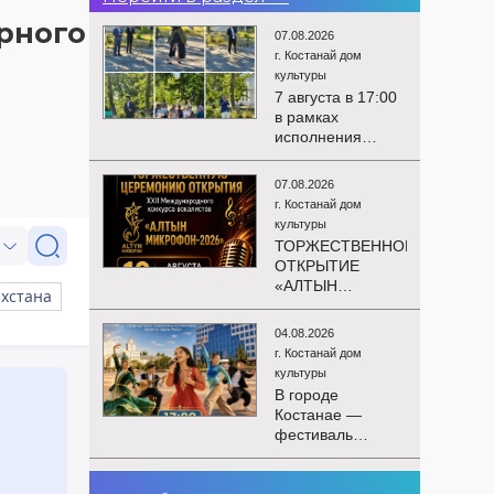
рного
07.08.2026
г. Костанай дом
культуры
7 августа в 17:00
в рамках
исполнения
показателей КРІ в
соответствии с
07.08.2026
утверждённым
г. Костанай дом
планом
культуры
состоялся
ТОРЖЕСТВЕННОЕ
выездной концерт
ОТКРЫТИЕ
посвященной
«АЛТЫН
экологической
МИКРОФОН –
акции «Таза
2026»
Казахстан». в
04.08.2026
Приглашаем вас
Мендыкаринский
г. Костанай дом
на
район (п. Красная
культуры
торжественную
Пресня)
В городе
церемонию
Костанае —
открытия XXII
фестиваль
Международного
детского
конкурса
творчества
вокалистов
03.08.2026