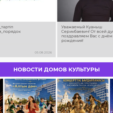
_тәртіп
Уважаемый Куаныш
и_порядок
Серикбаевич! От всей д
поздравляем Вас с днём
рождения!
05.08.2026
НОВОСТИ ДОМОВ КУЛЬТУРЫ