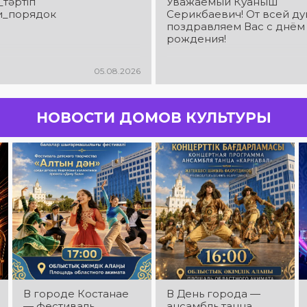
_тәртіп
Уважаемый Куаныш
и_порядок
Серикбаевич! От всей д
поздравляем Вас с днём
рождения!
05.08.2026
НОВОСТИ ДОМОВ КУЛЬТУРЫ
В городе Костанае
В День города —
— фестиваль
ансамбль танца