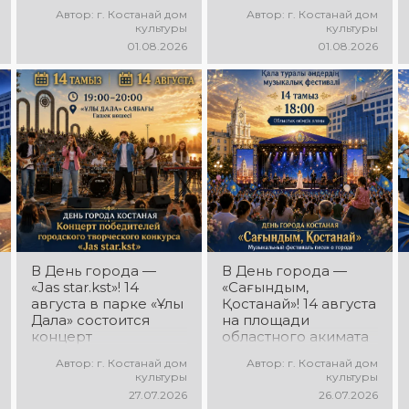
миллионы в культуру
состоится
Автор: г. Костанай дом
Автор: г. Костанай дом
концертная
культуры
культуры
программа Азамата
01.08.2026
01.08.2026
Ибраева! Вас ждут
любимые песни,
яркое выступление,
мощная энергия и
праздничное
настроение!
В День города —
В День города —
«Jas star.kst»! 14
«Сағындым,
августа в парке «Ұлы
Қостанай»! 14 августа
Дала» состоится
на площади
концерт
областного акимата
победителей
состоится
Автор: г. Костанай дом
Автор: г. Костанай дом
городского
музыкальный
культуры
культуры
творческого
фестиваль песен о
27.07.2026
26.07.2026
конкурса «Jas
городе «Сағындым,