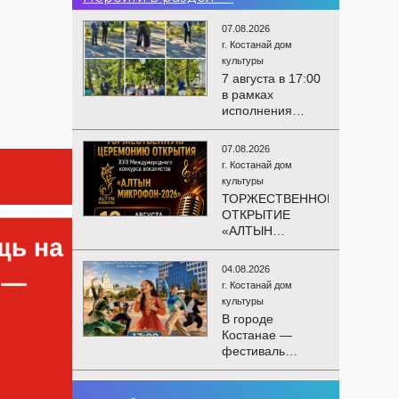
07.08.2026
г. Костанай дом
культуры
7 августа в 17:00
в рамках
исполнения
показателей КРІ в
соответствии с
07.08.2026
утверждённым
г. Костанай дом
планом
культуры
состоялся
ТОРЖЕСТВЕННОЕ
выездной концерт
ОТКРЫТИЕ
посвященной
«АЛТЫН
экологической
МИКРОФОН –
акции «Таза
2026»
Казахстан». в
04.08.2026
Приглашаем вас
Мендыкаринский
г. Костанай дом
на
район (п. Красная
культуры
торжественную
Пресня)
В городе
церемонию
Костанае —
открытия XXII
фестиваль
Международного
детского
конкурса
творчества
вокалистов
03.08.2026