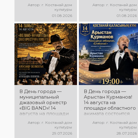
талантливых
основания
Автор: г. Костанай дом
Автор: г. Костанай дом
исполнителей!
Костанайской
культуры
культуры
области подвели
01.08.2026
01.08.2026
итоги 38-го
фестиваля
самодеятельного
народного
творчества
В День города —
В День города —
муниципальный
Арыстан Курманов!
джазовый оркестр
14 августа на
«BIG BAND»! 14
площади областного
августа на площади
акимата состоится
областного акимата
концертная
Автор: г. Костанай дом
Автор: г. Костанай дом
состоится концерт
программа
культуры
культуры
муниципального
Арыстана
29.07.2026
28.07.2026
джазового оркестра
Курманова