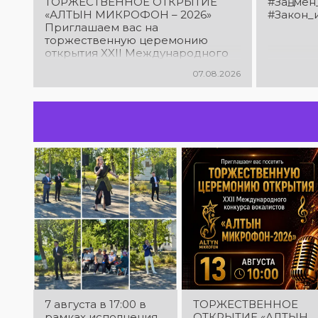
ТОРЖЕСТВЕННОЕ ОТКРЫТИЕ
#Заң_мен
«АЛТЫН МИКРОФОН – 2026»
#Закон_
Приглашаем вас на
торжественную церемонию
открытия XXII Международного
конкурса вокалистов «Алтын
07.08.2026
микрофон – 2026»! В этот день
талантливые исполнители из
разных стран встретятся на
одной площадке, чтобы открыть
яркий праздник музыки и
творчества. Станьте свидетелями
начала большого вокального
состязания! Приходите
поддержать талантливых
исполнителей!
7 августа в 17:00 в
ТОРЖЕСТВЕННОЕ
рамках исполнения
ОТКРЫТИЕ «АЛТЫН