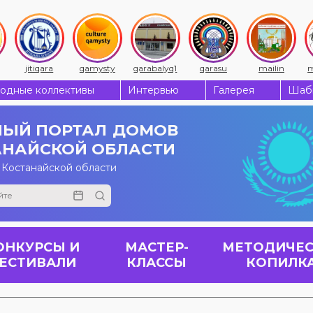
jitiqara
qamysty
qarabalyq1
qarasu
mailin
m
одные коллективы
Интервью
Галерея
Шабы
ЫЙ ПОРТАЛ
ДОМОВ
АНАЙСКОЙ ОБЛАСТИ
 Костанайской области
ОНКУРСЫ И
МАСТЕР-
МЕТОДИЧЕС
ЕСТИВАЛИ
КЛАССЫ
КОПИЛК