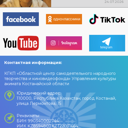
24.07.2026
Контактная информация:
КГКП «Областной центр самодеятельного народного
творчества и киновидеофонда» Управления культуры
акимата Костанайской области
Юридический адрес:
110000, Республика Казахстан, город Костанай,
улица Лермонтова, 15
Реквизиты:
БИН 990340002744
ИИК KZ8594807KZT22031664