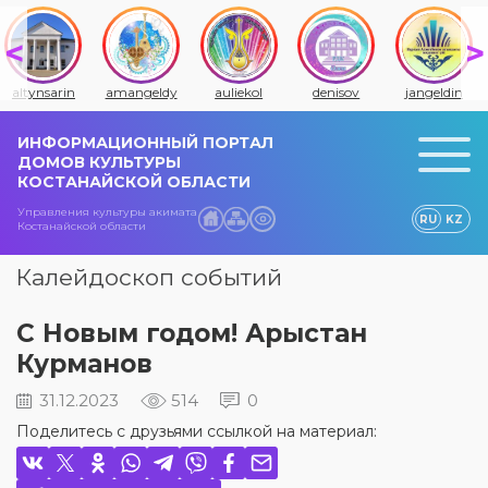
amangeldy
auliekol
denisov
jangeldin
jitiqara
ИНФОРМАЦИОННЫЙ ПОРТАЛ
ДОМОВ КУЛЬТУРЫ
КОСТАНАЙСКОЙ ОБЛАСТИ
Управления культуры акимата
RU
KZ
Костанайской области
Калейдоскоп событий
С Новым годом! Арыстан
Курманов
31.12.2023
514
0
Поделитесь с друзьями ссылкой на материал: