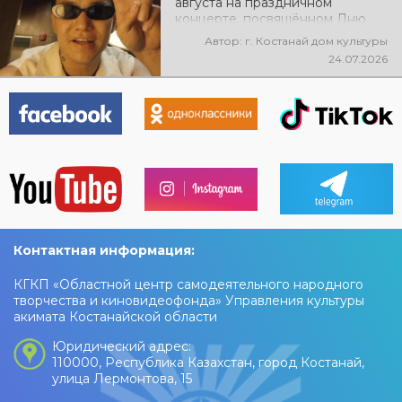
августа на праздничном
концерте, посвящённом Дню
города, выступит ALEM!
Автор: г. Костанай дом культуры
@xcialem
24.07.2026
Контактная информация:
КГКП «Областной центр самодеятельного народного
творчества и киновидеофонда» Управления культуры
акимата Костанайской области
Юридический адрес:
110000, Республика Казахстан, город Костанай,
улица Лермонтова, 15