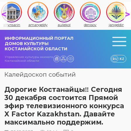
altynsarin
amangeldy
auliekol
denisov
jangeldin
ИНФОРМАЦИОННЫЙ ПОРТАЛ
ДОМОВ КУЛЬТУРЫ
КОСТАНАЙСКОЙ ОБЛАСТИ
Управления культуры акимата
RU
KZ
Костанайской области
Калейдоскоп событий
Дорогие Костанайцы‼️ Сегодня
30 декабря состоится Прямой
эфир телевизионного конкурса
X Factor Kazakhstan. Давайте
максимально поддержим.