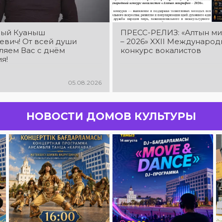
ый Куаныш
ПРЕСС-РЕЛИЗ: «Алтын м
евич! От всей души
– 2026» XXIІ Междунаро
ляем Вас с днём
конкурс вокалистов
я!
05.08.2026
НОВОСТИ ДОМОВ КУЛЬТУРЫ