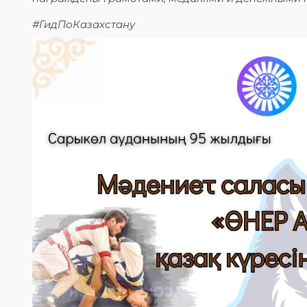
#ГидПоКазахстану