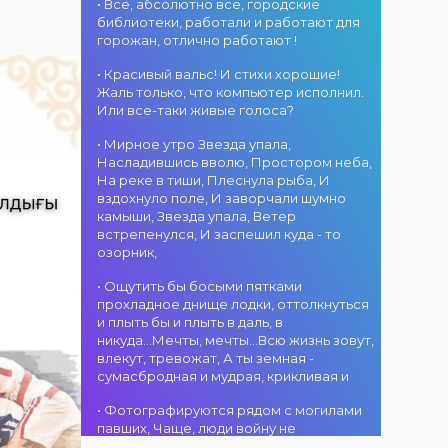
атмосфера!
областного
• Все, абсолютно все, городские
участием детских
г. Костанай дом
акимата
библиотеки, работали и работают для
творческих
культуры
состоится
горожан, отлично работают !
коллективов
В День города —
концертная
проекта «Даму
DJ-программа
программа
• Красивый вальс! И стихи хорошие!
бала»! Вас ждут
«MOVE &
ансамбля танца
Жаль только, что компьютер исполнил.
яркие
DANCE»! 14
«Карнавал»!
Или все-таки живые голоса?
выступления
августа на
Руководитель
02.08.2026
юных талантов,
площади
• Мирное утро Звезда упала,
ансамбля —
г. Костанай дом
прекрасные
областного
Насладившись вволю, Простором неба,
Шамиль
культуры
песни,
акимата
На реке в тиши, Плеснула рыба, И
Фахрутдинов. Вас
Костанай
зажигательные
состоится
вздохнуло поле, И заворчали шумно
ждут зрелищные
завоевал Гран-
танцы и
праздничная DJ-
камыши, Звезда упала, Ветер
хореографические
при
праздничное
программа! Вас
встрепенулся, И заспешил куда - то
постановки, яркие
настроение!
ждут
озорник,
образы,
современные
01.08.2026
зажигательные
музыкальные
г. Костанай дом
• Ощутить бы босыми пятками
ритмы и
хиты,
культуры
прохладное днище лодки, оттолкнуться
праздничное
зажигательные
#REPOST
и плыть бы и плыть в даль, в
настроение!
ритмы, мощная
@kstnews.kz - Во
никуда...Мечты, мечты...Всю жизнь зовут,
энергия и яркие
время
влекут, тревожат, А ты земная -
эмоции!
празднования 90-
сумасбродная и мудрая, крикливая и
летия со дня
01.08.2026
основания
• Фотографируются рядом с могилами
г. Костанай дом
Костанайской
павших, Чаще, люди войну не
культуры
области подвели
познавшие... Что ж я поодаль стою и