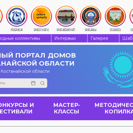
jitiqara
qamysty
qarabalyq1
qarasu
mailin
m
одные коллективы
Интервью
Галерея
Шабы
ЫЙ ПОРТАЛ
ДОМОВ
АНАЙСКОЙ ОБЛАСТИ
 Костанайской области
ОНКУРСЫ И
МАСТЕР-
МЕТОДИЧЕС
ЕСТИВАЛИ
КЛАССЫ
КОПИЛК