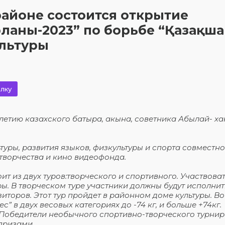
районе состоится открытие
арланы-2023” по борьбе “Қазақша
ультуры
лку
етию казахского батыра, акына, советника Абылай- ха
ры, развития языков, физкультуры и спорта совместно
творчества и кино видеофонда.
оит из двух туров:творческого и спортивного. Участвоват
ры. В творческом туре участники должны будут исполнит
торов. Этот тур пройдет в районном доме культуры. Во
” в двух весовых категориях до -74 кг, и больше +74кг.
 Победители необычного спортивно-творческого турнир
призами.