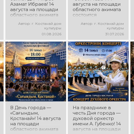
Азамат Ибраев! 14
августа на площади
августа на площади
областного акимата
областного акимата
состоится
состоится
концертная
Автор: г. Костанай дом
Автор: г. Костанай дом
концертная
программа
культуры
культуры
программа Азамата
молодёжных
01.08.2026
31.07.2026
Ибраева! Вас ждут
коллективов города
любимые песни,
«Street Music»! Вас
яркое выступление,
ждут современная
мощная энергия и
музыка, яркие
праздничное
выступления,
настроение!
мощная энергия и
праздничное
настроение!
В День города —
На празднике в
«Сағындым,
честь Дня города —
Қостанай»! 14 августа
духовой оркестр
на площади
имени А. Губенко! 14
областного акимата
августа на площади