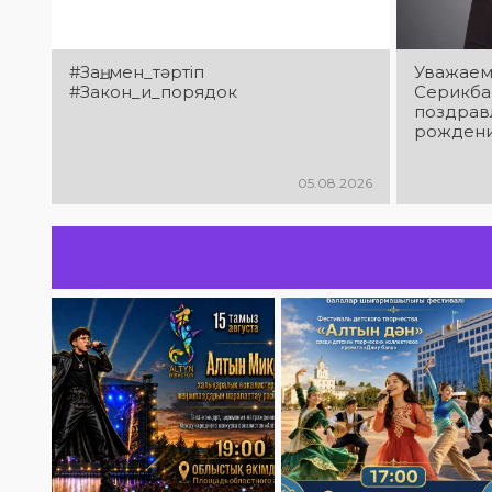
#Заң_мен_тәртіп
Уважаем
#Закон_и_порядок
Серикба
поздрав
рождени
05.08.2026