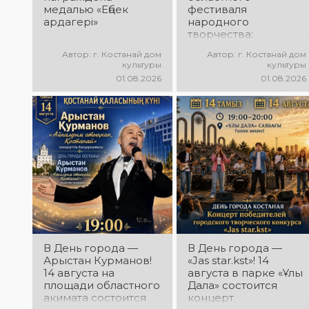
медалью «Еңбек
фестиваля
ардагері»
народного
творчества:
миллионы в культуру
Автор: г. Костанай дом
Автор: г. Костанай дом
культуры
культуры
01.08.2026
01.08.2026
В День города —
В День города —
Арыстан Курманов!
«Jas star.kst»! 14
14 августа на
августа в парке «Ұлы
площади областного
Дала» состоится
акимата состоится
концерт