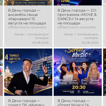
В День города —
В День города — DJ-
ансамбль танца
программа «MOVE &
«Карнавал»! 15
DANCE»! 14 августа
августа на площади
на площади
областного акимата
областного акимата
состоится
состоится
Автор: г. Костанай дом
Автор: г. Костанай дом
концертная
праздничная DJ-
культуры
культуры
программа
программа! Вас ждут
03.08.2026
02.08.2026
ансамбля танца
современные
«Карнавал»!
музыкальные хиты,
Руководитель
зажигательные
ансамбля — Шамиль
ритмы, мощная
Фахрутдинов. Вас
энергия и яркие
ждут зрелищные
эмоции!
хореографические
постановки, яркие
образы,
зажигательные
ритмы и
праздничное
настроение!
В День города —
В День города —
солист ДК «Мирас»
«Street Music»! 14