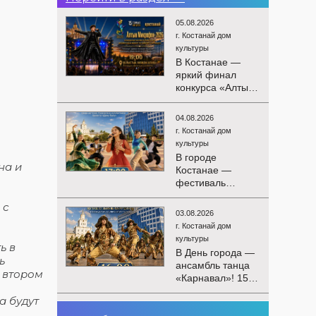
05.08.2026
г. Костанай дом
культуры
В Костанае —
яркий финал
конкурса «Алтын
Микрофон-2026»!
15 августа
04.08.2026
состоятся
г. Костанай дом
церемония
культуры
награждения
В городе
победителей и
на и
Костанае —
гала-концерт
фестиваль
Международного
детского
конкурса
 с
творчества
вокалистов! Вас
03.08.2026
«Алтын дән»! 15
ждут яркие
г. Костанай дом
августа на
выступления
культуры
ь в
площади
лучших
В День города —
областного
ь
исполнителей,
ансамбль танца
акимата
 втором
незабываемые
«Карнавал»! 15
состоится
эмоции и особая
августа на
фестиваль
а будут
праздничная
площади
«Алтын дән» с
02.08.2026