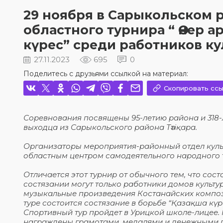
29 ноября в Сарыкольском 
областного турнира “ Өнер 
күрес” среди работников к
27.11.2023
695
0
Поделитесь с друзьями ссылкой на материал:
Скопировать ссы
Соревнования посвящены 95-летию района и 318-л
выходца из Сарыкольского района Тәтіқара.
Организаторы мероприятия-районный отдел культу
областным центром самодеятельного народного 
Отличается этот турнир от обычного тем, что сост
состязании могут только работники домов культу
музыкальные произведения Костанайских компози
туре состоится состязание в борьбе “Қазақша күрес
Спортивный тур пройдет в Урицкой школе-лицее.
награждены грамотами, медалями и денежными 