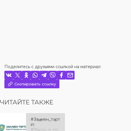
Поделитесь с друзьями ссылкой на материал:
Скопировать ссылку
ЧИТАЙТЕ ТАКЖЕ
#Заң_мен_тәрт
іп
#Закон_и_по