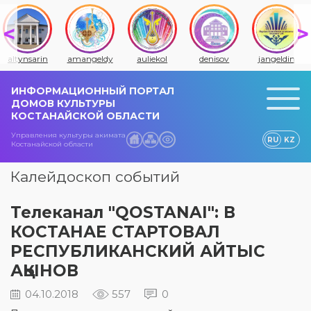
altynsarin
amangeldy
auliekol
denisov
jangeldin
ИНФОРМАЦИОННЫЙ ПОРТАЛ
ДОМОВ КУЛЬТУРЫ
КОСТАНАЙСКОЙ ОБЛАСТИ
Управления культуры акимата
RU
KZ
Костанайской области
Калейдоскоп событий
Телеканал "QOSTANAI": В
КОСТАНАЕ СТАРТОВАЛ
РЕСПУБЛИКАНСКИЙ АЙТЫС
АҚЫНОВ
04.10.2018
557
0