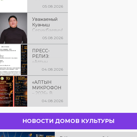
рядок
05.08.2026
Уважаемый
Куаныш
Серикбаевич!
От всей
05.08.2026
души
поздравляем
ПРЕСС-
Вас с днём
РЕЛИЗ:
рождения!
«Алтын
микрофон –
04.08.2026
2026» XXIІ
Международ
«АЛТЫН
ный конкурс
МИКРОФОН
вокалистов
– 2026» В
КОСТАНАЕ! С
04.08.2026
13 по 15
августа в
городе
НОВОСТИ ДОМОВ КУЛЬТУРЫ
Костанае
состоится
XXII