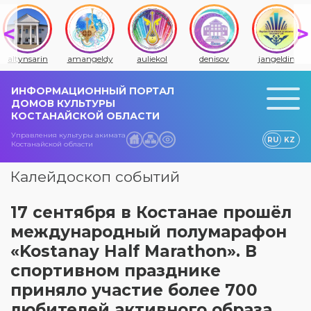
altynsarin
amangeldy
auliekol
denisov
jangeldin
ИНФОРМАЦИОННЫЙ ПОРТАЛ
ДОМОВ КУЛЬТУРЫ
КОСТАНАЙСКОЙ ОБЛАСТИ
Управления культуры акимата
RU
KZ
Костанайской области
Калейдоскоп событий
17 сентября в Костанае прошёл
международный полумарафон
«Kostanay Half Marathon». В
спортивном празднике
приняло участие более 700
любителей активного образа