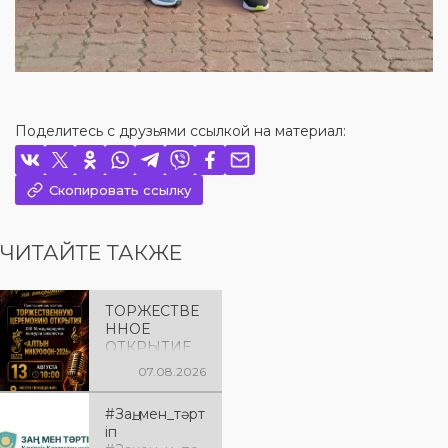
Поделитесь с друзьями ссылкой на материал:
Скопировать ссылку
ЧИТАЙТЕ ТАКЖЕ
ТОРЖЕСТВЕ
ННОЕ
ОТКРЫТИЕ
«АЛТЫН
07.08.2026
МИКРОФОН
– 2026»
#Заң_мен_тәрт
Приглашаем
іп
вас на