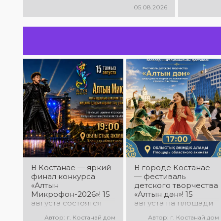
05.08.2026
В Костанае — яркий
В городе Костанае
финал конкурса
— фестиваль
«Алтын
детского творчества
Микрофон-2026»! 15
«Алтын дән»! 15
августа состоятся
августа на площади
церемония
областного акимата
Автор: г. Костанай дом
Автор: г. Костанай дом
награждения
состоится фестиваль