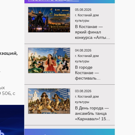
05.08.2026
г. Костанай дом
культуры
В Костанае —
яркий финал
конкурса «Алтын
Микрофон-2026»!
15 августа
04.08.2026
изаций,
состоятся
г. Костанай дом
церемония
культуры
награждения
В городе
.
победителей и
Костанае —
гала-концерт
фестиваль
Международного
детского
конкурса
ых
творчества
вокалистов! Вас
03.08.2026
 506, с
«Алтын дән»! 15
ждут яркие
г. Костанай дом
августа на
выступления
культуры
площади
лучших
В День города —
областного
исполнителей,
ансамбль танца
акимата
незабываемые
«Карнавал»! 15
состоится
эмоции и особая
августа на
фестиваль
праздничная
площади
«Алтын дән» с
02.08.2026