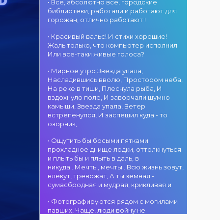
атмосфера!
областного
• Все, абсолютно все, городские
участием детских
г. Костанай дом
акимата
библиотеки, работали и работают для
творческих
культуры
состоится
горожан, отлично работают !
коллективов
В День города —
концертная
проекта «Даму
DJ-программа
программа
• Красивый вальс! И стихи хорошие!
бала»! Вас ждут
«MOVE &
ансамбля танца
Жаль только, что компьютер исполнил.
яркие
DANCE»! 14
«Карнавал»!
Или все-таки живые голоса?
выступления
августа на
Руководитель
02.08.2026
юных талантов,
площади
• Мирное утро Звезда упала,
ансамбля —
г. Костанай дом
прекрасные
областного
Насладившись вволю, Простором неба,
Шамиль
культуры
песни,
акимата
На реке в тиши, Плеснула рыба, И
Фахрутдинов. Вас
Костанай
зажигательные
состоится
вздохнуло поле, И заворчали шумно
ждут зрелищные
завоевал Гран-
танцы и
праздничная DJ-
камыши, Звезда упала, Ветер
хореографические
при
праздничное
программа! Вас
встрепенулся, И заспешил куда - то
постановки, яркие
настроение!
ждут
озорник,
образы,
современные
01.08.2026
зажигательные
музыкальные
г. Костанай дом
• Ощутить бы босыми пятками
ритмы и
хиты,
культуры
прохладное днище лодки, оттолкнуться
праздничное
зажигательные
#REPOST
и плыть бы и плыть в даль, в
настроение!
ритмы, мощная
@kstnews.kz - Во
никуда...Мечты, мечты...Всю жизнь зовут,
энергия и яркие
время
влекут, тревожат, А ты земная -
эмоции!
празднования 90-
сумасбродная и мудрая, крикливая и
летия со дня
01.08.2026
основания
• Фотографируются рядом с могилами
г. Костанай дом
Костанайской
павших, Чаще, люди войну не
культуры
области подвели
познавшие... Что ж я поодаль стою и