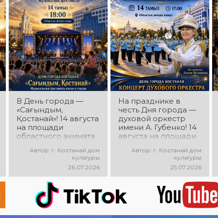
яркое выступление,
ждут современная
мощная энергия и
музыка, яркие
праздничное
выступления,
настроение!
мощная энергия и
праздничное
настроение!
В День города —
На празднике в
«Сағындым,
честь Дня города —
Қостанай»! 14 августа
духовой оркестр
на площади
имени А. Губенко! 14
областного акимата
августа на площади
состоится
областного акимата
Автор: г. Костанай дом
Автор: г. Костанай дом
музыкальный
состоится
культуры
культуры
фестиваль песен о
праздничный
26.07.2026
25.07.2026
городе «Сағындым,
концерт оркестра.
Қостанай»! Вас ждут
Главный дирижёр —
прекрасные песни о
Лилия Ислямова. Вас
родном городе,
ждут живая музыка,
яркие выступления и
яркие выступления и
праздничная
праздничное