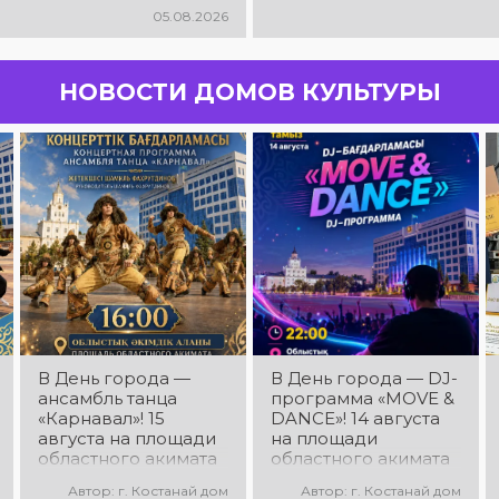
05.08.2026
НОВОСТИ ДОМОВ КУЛЬТУРЫ
В День города —
В День города — DJ-
ансамбль танца
программа «MOVE &
«Карнавал»! 15
DANCE»! 14 августа
августа на площади
на площади
областного акимата
областного акимата
состоится
состоится
Автор: г. Костанай дом
Автор: г. Костанай дом
концертная
праздничная DJ-