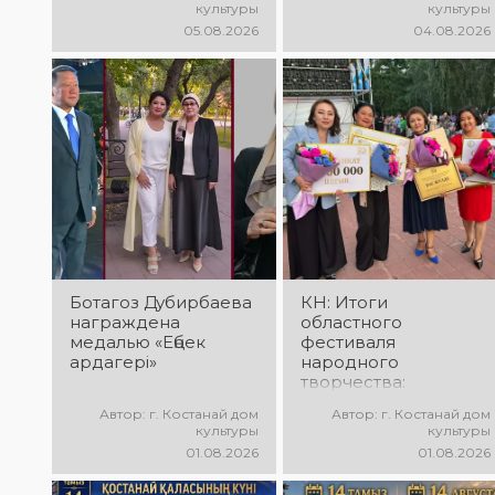
культуры
культуры
победителей и гала-
«Алтын дән» с
05.08.2026
04.08.2026
концерт
участием детских
Международного
творческих
конкурса
коллективов
вокалистов! Вас
проекта «Даму бала»!
ждут яркие
Вас ждут яркие
выступления лучших
выступления юных
исполнителей,
талантов,
незабываемые
прекрасные песни,
эмоции и особая
зажигательные
праздничная
танцы и
атмосфера!
праздничное
настроение!
Ботагоз Дубирбаева
КН: Итоги
награждена
областного
медалью «Еңбек
фестиваля
ардагері»
народного
творчества:
миллионы в культуру
Автор: г. Костанай дом
Автор: г. Костанай дом
культуры
культуры
01.08.2026
01.08.2026