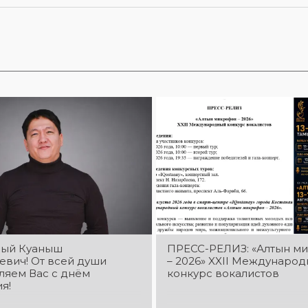
ый Куаныш
ПРЕСС-РЕЛИЗ: «Алтын м
евич! От всей души
– 2026» XXIІ Междунаро
ляем Вас с днём
конкурс вокалистов
я!