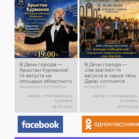
В День города —
В День города —
Арыстан Курманов!
«Jas star.kst»! 14
14 августа на
августа в парке «Ұлы
площади областного
Дала» состоится
акимата состоится
концерт
концертная
победителей
Автор: г. Костанай дом
Автор: г. Костанай дом
программа
городского
культуры
культуры
Арыстана
творческого
28.07.2026
27.07.2026
Курманова
конкурса «Jas
«Айналдым атыңнан,
star.kst»! Вас ждут
Қостанай»! Вас ждут
яркие выступления
любимые песни,
молодых талантов,
яркое выступление
современные песни,
и праздничное
мощная энергия и