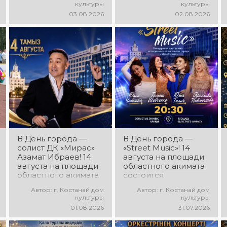
культуры
культуры
программа
программа! Вас ждут
03.08.2026
02.08.2026
ансамбля танца
современные
«Карнавал»!
музыкальные хиты,
Руководитель
зажигательные
ансамбля — Шамиль
ритмы, мощная
Фахрутдинов. Вас
энергия и яркие
ждут зрелищные
эмоции!
хореографические
постановки, яркие
образы,
зажигательные
ритмы и
праздничное
настроение!
В День города —
В День города —
солист ДК «Мирас»
«Street Music»! 14
Азамат Ибраев! 14
августа на площади
августа на площади
областного акимата
областного акимата
состоится
состоится
концертная
Автор: г. Костанай дом
Автор: г. Костанай дом
концертная
программа
культуры
культуры
программа Азамата
молодёжных
01.08.2026
31.07.2026
Ибраева! Вас ждут
коллективов города
любимые песни,
«Street Music»! Вас