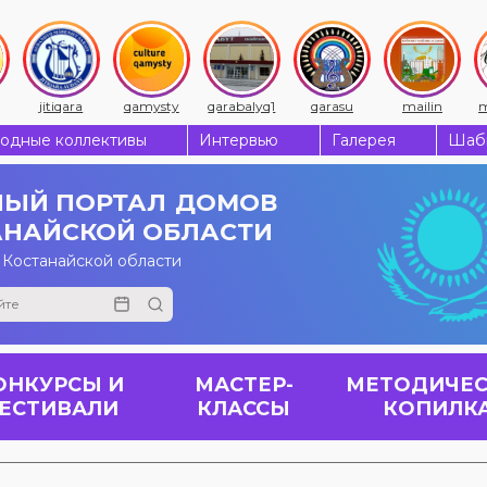
jitiqara
qamysty
qarabalyq1
qarasu
mailin
m
одные коллективы
Интервью
Галерея
Шабы
ЫЙ ПОРТАЛ
ДОМОВ
АНАЙСКОЙ ОБЛАСТИ
 Костанайской области
ОНКУРСЫ И
МАСТЕР-
МЕТОДИЧЕС
ЕСТИВАЛИ
КЛАССЫ
КОПИЛК