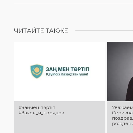
ЧИТАЙТЕ ТАКЖЕ
#Заң_мен_тәртіп
Уважаем
#Закон_и_порядок
Серикба
поздрав
рождени