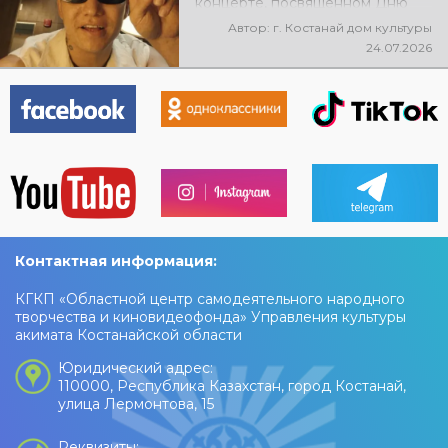
концерте, посвящённом Дню
города, выступит ALEM!
Автор: г. Костанай дом культуры
@xcialem
24.07.2026
Контактная информация:
КГКП «Областной центр самодеятельного народного
творчества и киновидеофонда» Управления культуры
акимата Костанайской области
Юридический адрес:
110000, Республика Казахстан, город Костанай,
улица Лермонтова, 15
Реквизиты: