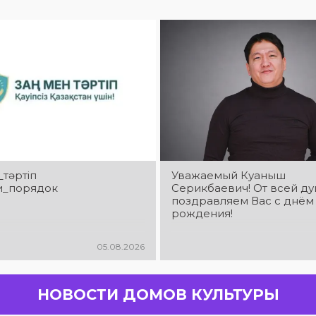
_тәртіп
Уважаемый Куаныш
и_порядок
Серикбаевич! От всей д
поздравляем Вас с днём
рождения!
05.08.2026
НОВОСТИ ДОМОВ КУЛЬТУРЫ