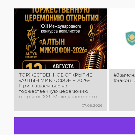
ТОРЖЕСТВЕННОЕ ОТКРЫТИЕ
#Заң_мен
«АЛТЫН МИКРОФОН – 2026»
#Закон_
Приглашаем вас на
торжественную церемонию
открытия XXII Международного
конкурса вокалистов «Алтын
07.08.2026
микрофон – 2026»! В этот день
талантливые исполнители из
разных стран встретятся на
одной площадке, чтобы открыть
яркий праздник музыки и
творчества. Станьте свидетелями