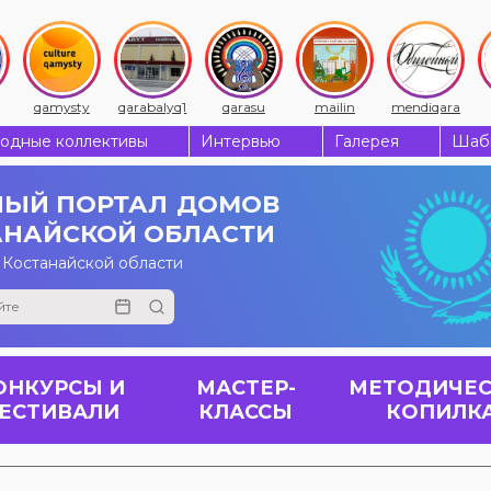
qamysty
qarabalyq1
qarasu
mailin
mendiqara
одные коллективы
Интервью
Галерея
Шабы
ЫЙ ПОРТАЛ
ДОМОВ
АНАЙСКОЙ ОБЛАСТИ
 Костанайской области
ОНКУРСЫ И
МАСТЕР-
МЕТОДИЧЕС
ЕСТИВАЛИ
КЛАССЫ
КОПИЛК