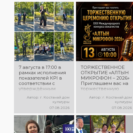
начала большого вокального
состязания! Приходите
поддержать талантливых
исполнителей!
7 августа в 17:00 в
ТОРЖЕСТВЕННОЕ
рамках исполнения
ОТКРЫТИЕ «АЛТЫН
показателей КРІ в
МИКРОФОН – 2026»
соответствии с
Приглашаем вас на
утверждённым
торжественную
планом состоялся
церемонию
Автор: г. Костанай дом
Автор: г. Костанай дом
выездной концерт
открытия XXII
культуры
культуры
посвященной
Международного
07.08.2026
07.08.2026
экологической
конкурса
акции «Таза
вокалистов «Алтын
Казахстан». в
микрофон – 2026»! В
Мендыкаринский
этот день
район (п. Красная
талантливые