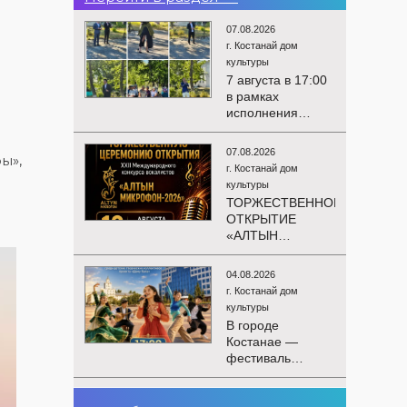
07.08.2026
г. Костанай дом
культуры
7 августа в 17:00
в рамках
исполнения
показателей КРІ в
соответствии с
07.08.2026
ы»,
утверждённым
г. Костанай дом
планом
культуры
состоялся
ТОРЖЕСТВЕННОЕ
выездной концерт
ОТКРЫТИЕ
посвященной
«АЛТЫН
экологической
МИКРОФОН –
акции «Таза
2026»
Казахстан». в
04.08.2026
Приглашаем вас
Мендыкаринский
г. Костанай дом
на
район (п. Красная
культуры
торжественную
Пресня)
В городе
церемонию
Костанае —
открытия XXII
фестиваль
Международного
детского
конкурса
творчества
вокалистов
03.08.2026