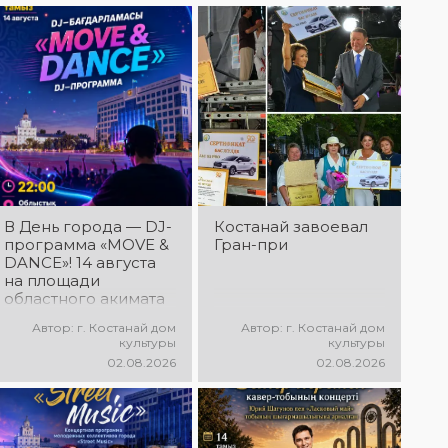
Дня города
Костаная
состоится
выездной концерт
творческих
коллективов ДК
«Мирас» «Ән
қанатындағы
Қостанай»!
Приглашаем всех
на праздничную
концертную
программу!
В День города — DJ-
Костанай завоевал
программа «MOVE &
Гран-при
DANCE»! 14 августа
на площади
областного акимата
состоится
Автор: г. Костанай дом
Автор: г. Костанай дом
праздничная DJ-
культуры
культуры
программа! Вас ждут
02.08.2026
02.08.2026
современные
музыкальные хиты,
зажигательные
ритмы, мощная
энергия и яркие