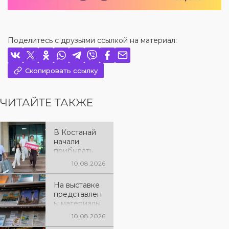
Поделитесь с друзьями ссылкой на материал:
Скопировать ссылку
ЧИТАЙТЕ ТАКЖЕ
В Костанай
начали
прибывать
участники
10.08.2026
XXII
Международ
На выставке
ного
представлен
конкурса
ы материалы
исполнителе
об истории
й «Алтын
10.08.2026
создания
микрофон –