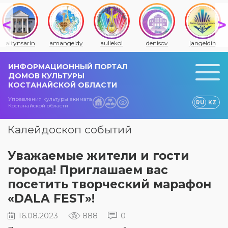
altynsarin
amangeldy
auliekol
denisov
jangeldin
ИНФОРМАЦИОННЫЙ ПОРТАЛ
ДОМОВ КУЛЬТУРЫ
КОСТАНАЙСКОЙ ОБЛАСТИ
Управления культуры акимата
RU
KZ
Костанайской области
Калейдоскоп событий
Уважаемые жители и гости
города! Приглашаем вас
посетить творческий марафон
«DALA FEST»!
16.08.2023
888
0