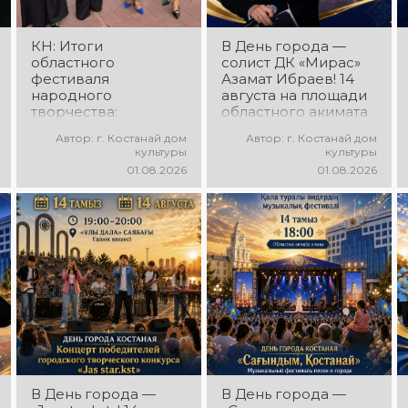
настроение!
праздничное
настроение!
КН: Итоги
В День города —
областного
солист ДК «Мирас»
фестиваля
Азамат Ибраев! 14
народного
августа на площади
творчества:
областного акимата
миллионы в культуру
состоится
Автор: г. Костанай дом
Автор: г. Костанай дом
концертная
культуры
культуры
программа Азамата
01.08.2026
01.08.2026
Ибраева! Вас ждут
любимые песни,
яркое выступление,
мощная энергия и
праздничное
настроение!
В День города —
В День города —