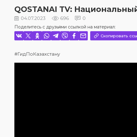
QOSTANAI TV: Национальны
04.07.2023
696
0
Поделитесь с друзьями ссылкой на материал:
Скопировать ссы
#ГидПоКазахстану