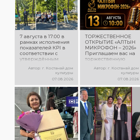
7 августа в 17:00 в
ТОРЖЕСТВЕННОЕ
рамках исполнения
ОТКРЫТИЕ «АЛТЫН
показателей КРІ в
МИКРОФОН – 2026»
соответствии с
Приглашаем вас на
утверждённым
торжественную
планом состоялся
церемонию
Автор: г. Костанай дом
Автор: г. Костанай дом
выездной концерт
открытия XXII
культуры
культуры
посвященной
Международного
07.08.2026
07.08.2026
экологической
конкурса
акции «Таза
вокалистов «Алтын
Казахстан». в
микрофон – 2026»! В
Мендыкаринский
этот день
район (п. Красная
талантливые
Пресня)
исполнители из
разных стран
встретятся на одной
площадке, чтобы
открыть яркий
праздник музыки и