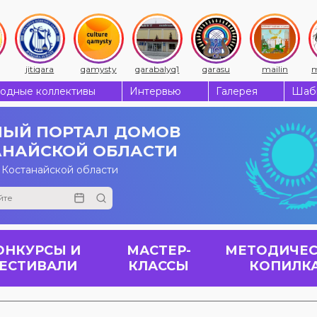
jitiqara
qamysty
qarabalyq1
qarasu
mailin
m
одные коллективы
Интервью
Галерея
Шабы
ЫЙ ПОРТАЛ
ДОМОВ
АНАЙСКОЙ ОБЛАСТИ
 Костанайской области
ОНКУРСЫ И
МАСТЕР-
МЕТОДИЧЕС
ЕСТИВАЛИ
КЛАССЫ
КОПИЛК