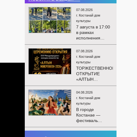
07.08.2026
г. Костанай дом
культуры
7 августа в 17:00
в рамках
исполнения
показателей КРІ в
соответствии с
07.08.2026
утверждённым
г. Костанай дом
планом
культуры
состоялся
ТОРЖЕСТВЕННОЕ
выездной концерт
ОТКРЫТИЕ
посвященной
«АЛТЫН
экологической
МИКРОФОН –
акции «Таза
2026»
Казахстан». в
04.08.2026
Приглашаем вас
Мендыкаринский
г. Костанай дом
на
район (п. Красная
культуры
торжественную
Пресня)
В городе
церемонию
Костанае —
открытия XXII
фестиваль
Международного
детского
конкурса
творчества
вокалистов
03.08.2026