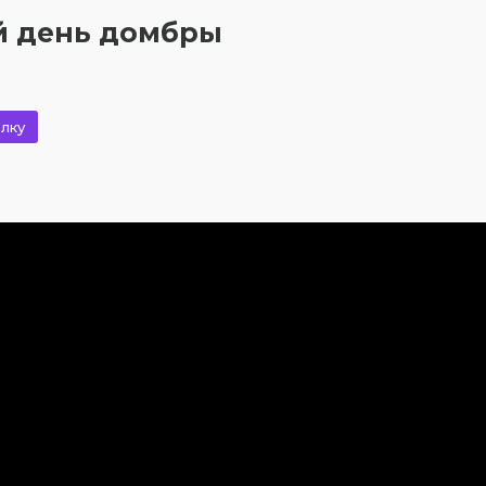
й день домбры
лку