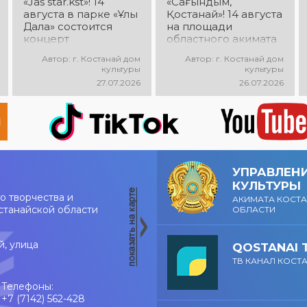
«Jas star.kst»! 14
«Сағындым,
августа в парке «Ұлы
Қостанай»! 14 августа
Дала» состоится
на площади
концерт
областного акимата
победителей
состоится
Автор: г. Костанай дом
Автор: г. Костанай дом
городского
музыкальный
культуры
культуры
творческого
фестиваль песен о
27.07.2026
26.07.2026
конкурса «Jas
городе «Сағындым,
star.kst»! Вас ждут
Қостанай»! Вас ждут
яркие выступления
прекрасные песни о
молодых талантов,
родном городе,
современные песни,
яркие выступления и
мощная энергия и
праздничная
праздничное
атмосфера!
УПРАВЛЕН
настроение!
КУЛЬТУРЫ
о творчества и
АКИМАТА КОСТ
станайской области
ОБЛАСТИ
й, улица
QOSTANAI 
ТВ КАНАЛ КОСТ
Телефоны:
+7 (7142) 562-428