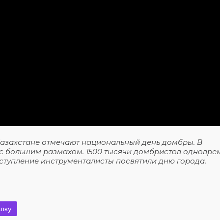
Казахстане отмечают национальный день домбры. В
 с большим размахом. 1500 тысячи домбристов одновре
ыступление инструменталисты посвятили дню города.
лку