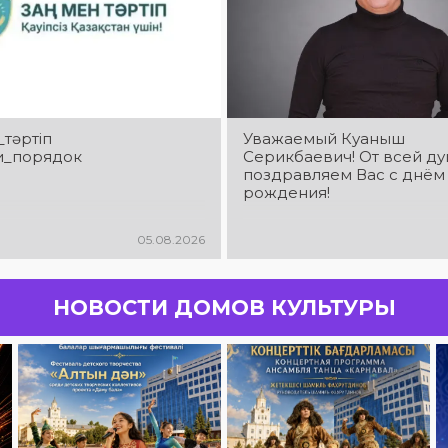
_тәртіп
Уважаемый Куаныш
и_порядок
Серикбаевич! От всей д
поздравляем Вас с днём
рождения!
05.08.2026
НОВОСТИ ДОМОВ КУЛЬТУРЫ