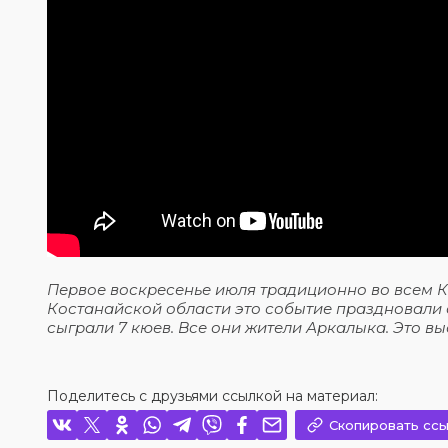
Первое воскресенье июля традиционно во всем 
Костанайской области это событие праздновали
сыграли 7 кюев. Все они жители Аркалыка. Это в
Поделитесь с друзьями ссылкой на материал:
Скопировать ссы