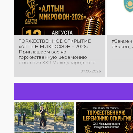
ТОРЖЕСТВЕННОЕ ОТКРЫТИЕ
#Заң_мен
«АЛТЫН МИКРОФОН – 2026»
#Закон_
Приглашаем вас на
торжественную церемонию
открытия XXII Международного
конкурса вокалистов «Алтын
07.08.2026
микрофон – 2026»! В этот день
талантливые исполнители из
разных стран встретятся на
одной площадке, чтобы открыть
яркий праздник музыки и
творчества. Станьте свидетелями
начала большого вокального
состязания! Приходите
поддержать талантливых
исполнителей!