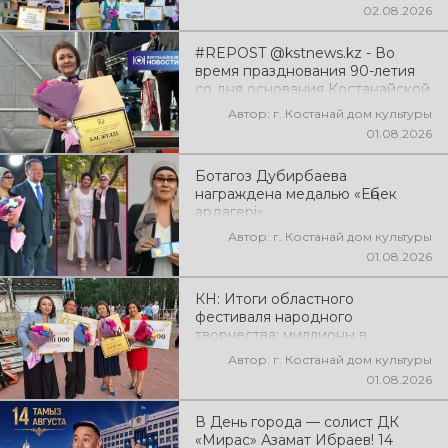
02.08.2026
#REPOST @kstnews.kz - Во
время празднования 90-летия
со дня основания Костанайской
области подвели итоги 38-го
Автор: г. Костанай дом культуры
фестиваля самодеятельного
01.08.2026
народного творчества
Ботагоз Дубирбаева
награждена медалью «Еңбек
ардагері»
Автор: г. Костанай дом культуры
01.08.2026
КН: Итоги областного
фестиваля народного
творчества: миллионы в
культуру
Автор: г. Костанай дом культуры
01.08.2026
В День города — солист ДК
«Мирас» Азамат Ибраев! 14