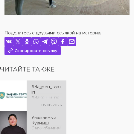
Поделитесь с друзьями ссылкой на материал:
Скопировать ссылку
ЧИТАЙТЕ ТАКЖЕ
#Заң_мен_тәрт
іп
#Закон_и_по
рядок
05.08.2026
Уважаемый
Куаныш
Серикбаевич!
От всей