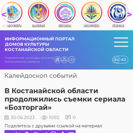
amangeldy
auliekol
denisov
jangeldin
jitiqara
ИНФОРМАЦИОННЫЙ ПОРТАЛ
ДОМОВ КУЛЬТУРЫ
КОСТАНАЙСКОЙ ОБЛАСТИ
Управления культуры акимата
RU
KZ
Костанайской области
Калейдоскоп событий
В Костанайской области
продолжились съемки сериала
«Бозторгай»
30.06.2023
1092
0
Поделитесь с друзьями ссылкой на материал: