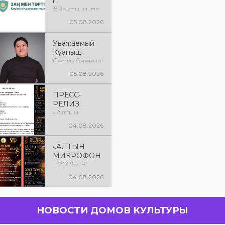
іп
#Закон_и_по
рядок
05.08.2026
Уважаемый
Куаныш
Серикбаевич!
От всей
05.08.2026
души
поздравляем
ПРЕСС-
Вас с днём
РЕЛИЗ:
рождения!
«Алтын
микрофон –
04.08.2026
2026» XXIІ
Международ
«АЛТЫН
ный конкурс
МИКРОФОН
вокалистов
– 2026» В
КОСТАНАЕ! С
04.08.2026
13 по 15
августа в
городе
НОВОСТИ ДОМОВ КУЛЬТУРЫ
Костанае
состоится