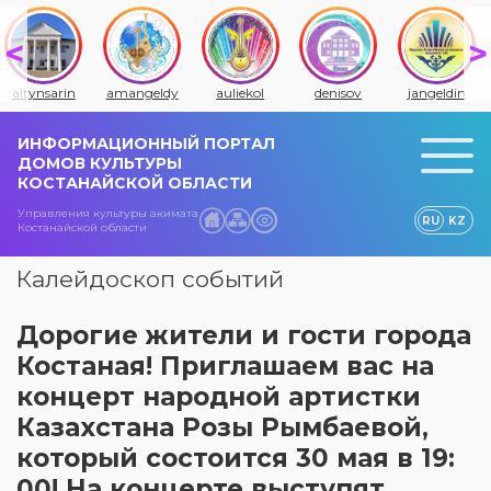
altynsarin
amangeldy
auliekol
denisov
jangeldin
ИНФОРМАЦИОННЫЙ ПОРТАЛ
ДОМОВ КУЛЬТУРЫ
КОСТАНАЙСКОЙ ОБЛАСТИ
Управления культуры акимата
RU
KZ
Костанайской области
Калейдоскоп событий
Дорогие жители и гости города
Костаная! Приглашаем вас на
концерт народной артистки
Казахстана Розы Рымбаевой,
который состоится 30 мая в 19:
00! На концерте выступят