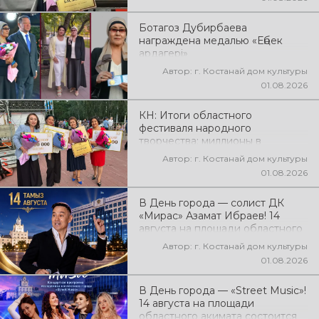
народного творчества
Ботагоз Дубирбаева
награждена медалью «Еңбек
ардагері»
Автор: г. Костанай дом культуры
01.08.2026
КН: Итоги областного
фестиваля народного
творчества: миллионы в
культуру
Автор: г. Костанай дом культуры
01.08.2026
В День города — солист ДК
«Мирас» Азамат Ибраев! 14
августа на площади областного
акимата состоится концертная
Автор: г. Костанай дом культуры
программа Азамата Ибраева!
01.08.2026
Вас ждут любимые песни,
яркое выступление, мощная
В День города — «Street Music»!
энергия и праздничное
14 августа на площади
настроение!
областного акимата состоится