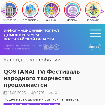
altynsarin
amangeldy
auliekol
denisov
jangeldin
ИНФОРМАЦИОННЫЙ ПОРТАЛ
ДОМОВ КУЛЬТУРЫ
КОСТАНАЙСКОЙ ОБЛАСТИ
Управления культуры акимата
RU
KZ
Костанайской области
Калейдоскоп событий
QOSTANAI TV: Фестиваль
народного творчества
продолжается
11.05.2023
1791
0
Поделитесь с друзьями ссылкой на материал: