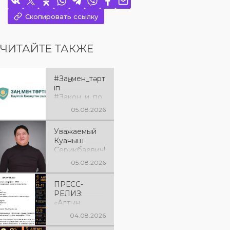
Скопировать ссылку
ЧИТАЙТЕ ТАКЖЕ
#Заң_мен_тәрт
іп
#Закон_и_по
рядок
05.08.2026
Уважаемый
Куаныш
Серикбаевич!
От всей
05.08.2026
души
поздравляем
ПРЕСС-
Вас с днём
РЕЛИЗ:
рождения!
«Алтын
микрофон –
04.08.2026
2026» XXIІ