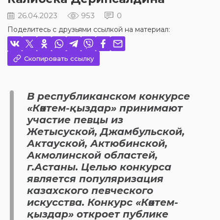
26.04.2023
953
0
Поделитесь с друзьями ссылкой на материал:
Скопировать ссылку
В республиканском конкурсе
«Көктем-қыздар» принимают
участие певцы из
Жетысуской, Джамбульской,
Актауской, Актюбинской,
Акмолинской областей,
г.Астаны. Целью конкурса
является популяризация
казахского певческого
искусства. Конкурс «Көктем-
қыздар» откроет публике