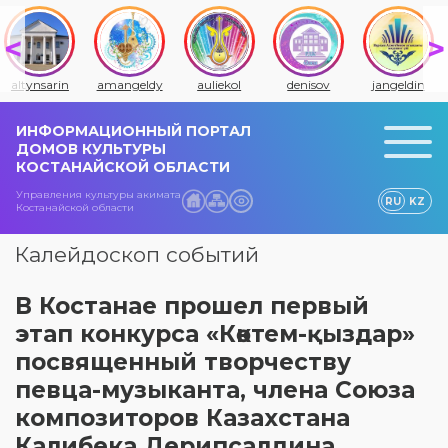
altynsarin
amangeldy
auliekol
denisov
jangeldin
ИНФОРМАЦИОННЫЙ ПОРТАЛ
ДОМОВ КУЛЬТУРЫ
КОСТАНАЙСКОЙ ОБЛАСТИ
Управления культуры акимата
RU
KZ
Костанайской области
Калейдоскоп событий
В Костанае прошел первый
этап конкурса «Көктем-қыздар»
посвященный творчеству
певца-музыканта, члена Союза
композиторов Казахстана
Калибека Дерипсалдина