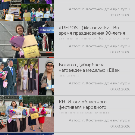
Автор: г. Костанай дом культуры
02.08.2026
#REPOST @kstnews.kz - Во
время празднования 90-летия
со дня основания Костанайской
области подвели итоги 38-го
Автор: г. Костанай дом культуры
фестиваля самодеятельного
01.08.2026
народного творчества
Ботагоз Дубирбаева
награждена медалью «Еңбек
ардагері»
Автор: г. Костанай дом культуры
01.08.2026
КН: Итоги областного
фестиваля народного
творчества: миллионы в
культуру
Автор: г. Костанай дом культуры
01.08.2026