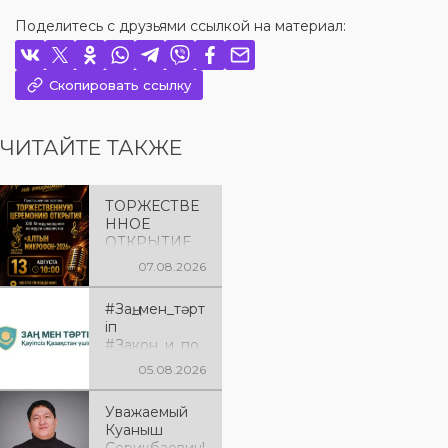
Поделитесь с друзьями ссылкой на материал:
Скопировать ссылку
ЧИТАЙТЕ ТАКЖЕ
ТОРЖЕСТВЕ
ННОЕ
ОТКРЫТИЕ
«АЛТЫН
07.08.2026
МИКРОФОН
– 2026»
#Заң_мен_тәрт
Приглашаем
іп
вас на
#Закон_и_по
торжественн
рядок
ую
05.08.2026
церемонию
открытия XXII
Уважаемый
Международ
Куаныш
ного