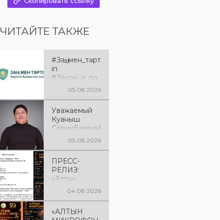
Скопировать ссылку
ЧИТАЙТЕ ТАКЖЕ
#Заң_мен_тәрт
іп
#Закон_и_по
рядок
05.08.2026
Уважаемый
Куаныш
Серикбаевич!
От всей
05.08.2026
души
поздравляем
ПРЕСС-
Вас с днём
РЕЛИЗ:
рождения!
«Алтын
микрофон –
04.08.2026
2026» XXIІ
Международ
«АЛТЫН
ный конкурс