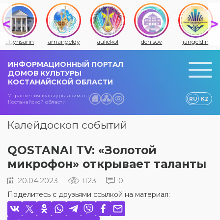
altynsarin
amangeldy
auliekol
denisov
jangeldin
ИНФОРМАЦИОННЫЙ ПОРТАЛ
ДОМОВ КУЛЬТУРЫ
КОСТАНАЙСКОЙ ОБЛАСТИ
Управления культуры акимата
RU
KZ
Костанайской области
Калейдоскоп событий
QOSTANAI TV: «Золотой
микрофон» открывает таланты
20.04.2023
1123
0
Поделитесь с друзьями ссылкой на материал: