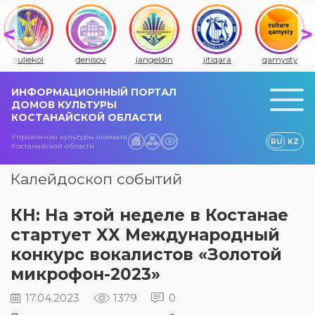
auliekol
denisov
jangeldin
jitiqara
qamysty
ИНФОРМАЦИОННЫЙ ПОРТАЛ
ДОМОВ КУЛЬТУРЫ
КОСТАНАЙСКОЙ ОБЛАСТИ
Управления культуры акимата
RU
KZ
Костанайской области
Калейдоскоп событий
КН: На этой неделе в Костанае
стартует XX Международный
конкурс вокалистов «Золотой
микрофон-2023»
17.04.2023
1379
0