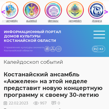
amangeldy
auliekol
denisov
jangeldin
jitiqara
ИНФОРМАЦИОННЫЙ ПОРТАЛ
ДОМОВ КУЛЬТУРЫ
КОСТАНАЙСКОЙ ОБЛАСТИ
Управления культуры акимата
RU
KZ
Костанайской области
Калейдоскоп событий
​Костанайский ансамбль
«Акжелен» на этой неделе
представит новую концертную
программу к своему 30-летию
22.02.2023
957
0