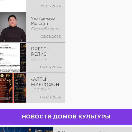
рядок
05.08.2026
Уважаемый
Куаныш
Серикбаевич!
От всей
05.08.2026
души
поздравляем
ПРЕСС-
Вас с днём
РЕЛИЗ:
рождения!
«Алтын
микрофон –
04.08.2026
2026» XXIІ
Международ
«АЛТЫН
ный конкурс
МИКРОФОН
вокалистов
– 2026» В
КОСТАНАЕ! С
04.08.2026
13 по 15
августа в
городе
НОВОСТИ ДОМОВ КУЛЬТУРЫ
Костанае
состоится
XXII