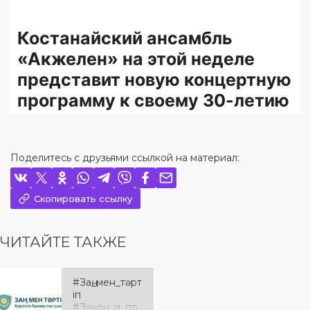
Поделитесь с друзьями ссылкой на материал:
Скопировать ссылку
ЧИТАЙТЕ ТАКЖЕ
#Заң_мен_тәрт
іп
#Закон_и_по