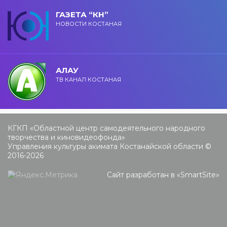
ГАЗЕТА “КН”
НОВОСТИ КОСТАНАЯ
АЛАУ
ТВ КАНАЛ КОСТАНАЯ
КГКП «Областной центр самодеятельного народного
творчества и киновидеофонда»
Управления культуры акимата Костанайской области ©
2016-2026
Сайт разработан в «
SmartSite
»