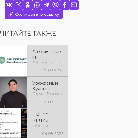
Скопировать ссылку
ЧИТАЙТЕ ТАКЖЕ
#Заң_мен_тәрт
іп
#Закон_и_по
рядок
05.08.2026
Уважаемый
Куаныш
Серикбаевич!
От всей
05.08.2026
души
поздравляем
ПРЕСС-
Вас с днём
РЕЛИЗ:
рождения!
«Алтын
микрофон –
04.08.2026
2026» XXIІ