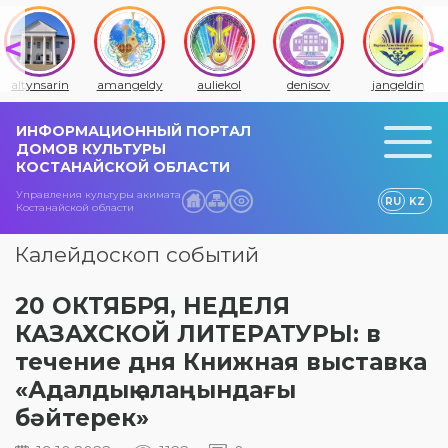
altynsarin
amangeldy
auliekol
denisov
jangeldin
ИНФОРМАЦИОННЫЙ ПОРТАЛ
ДОМОВ КУЛЬТУРЫ
КОСТАНАЙСКОЙ ОБЛАСТИ
Управления культуры акимата
RU
KZ
Костанайской области
Калейдоскоп событий
20 ОКТЯБРЯ, НЕДЕЛЯ
КАЗАХСКОЙ ЛИТЕРАТУРЫ: в
течение дня Книжная выставка
«Адалдық алаңындағы
бәйтерек»