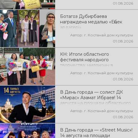
фестиваля самодеятельного
01.08.2026
народного творчества
Ботагоз Дубирбаева
награждена медалью «Еңбек
ардагері»
Автор: г. Костанай дом культуры
01.08.2026
КН: Итоги областного
фестиваля народного
творчества: миллионы в
культуру
Автор: г. Костанай дом культуры
01.08.2026
В День города — солист ДК
«Мирас» Азамат Ибраев! 14
августа на площади областного
акимата состоится концертная
Автор: г. Костанай дом культуры
программа Азамата Ибраева!
01.08.2026
Вас ждут любимые песни,
яркое выступление, мощная
В День города — «Street Music»!
энергия и праздничное
14 августа на площади
настроение!